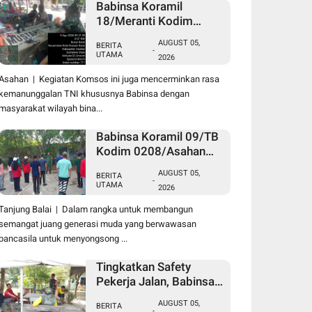
Babinsa Koramil
18/Meranti Kodim
0208/Asahan Pererat
AUGUST 05,
BERITA
Silaturahmi Lewat
-
UTAMA
2026
Komsos Dengan Warga
Masyarakat Binaan
Asahan | Kegiatan Komsos ini juga mencerminkan rasa
kemanunggalan TNI khususnya Babinsa dengan
masyarakat wilayah bina...
Babinsa Koramil 09/TB
Kodim 0208/Asahan
Tanamkan Cinta Tanah
AUGUST 05,
BERITA
Air Lewat Wasbang
-
UTAMA
2026
Kepada Siswa-siswi
MAN1 Kota Tanjung
Tanjung Balai | Dalam rangka untuk membangun
Balai
semangat juang generasi muda yang berwawasan
pancasila untuk menyongsong ...
Tingkatkan Safety
Pekerja Jalan, Babinsa
Koramil 17/DB Kodim
AUGUST 05,
BERITA
0208/Asahan Gelar
-