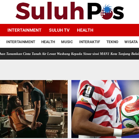
INTERTAINMENT
SULUH TV
HEALTH
INTERTAINMENT
HEALTH
MUSIC
INTERAKTIF
TEKNO
WISATA
ta Tanah Air Lewat Wasbang Kepada Siswa-siswi MAN1 Kota Tanjung Balai
Tingkatkan 