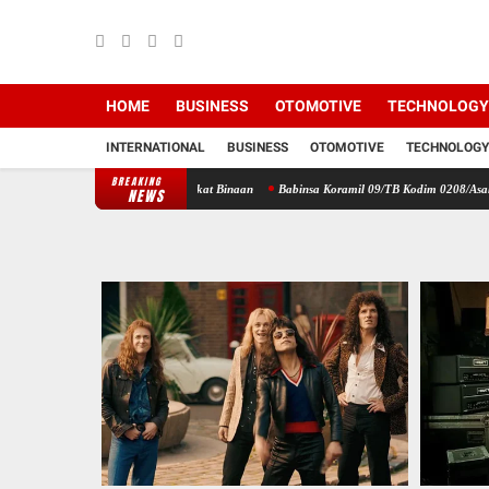
HOME
BUSINESS
OTOMOTIVE
TECHNOLOGY
INTERNATIONAL
BUSINESS
OTOMOTIVE
TECHNOLOGY
BREAKING
ngan Warga Masyarakat Binaan
Babinsa Koramil 09/TB Kodim 0208/Asahan Tanamkan Cin
NEWS