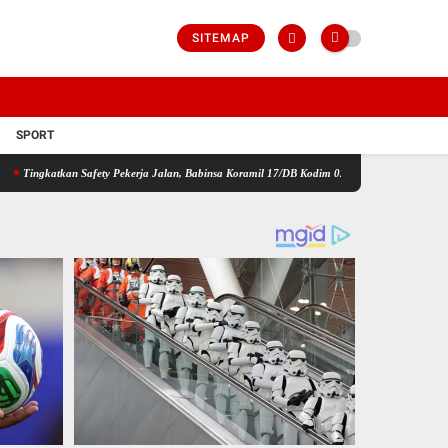
SITEMAP
SPORT
Safety Pekerja Jalan, Babinsa Koramil 17/DB Kodim 0208/Asahan Gelar Komsos Bersama Ti