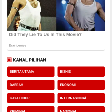
KANAL PILIHAN
BERITA UTAMA
BISNIS
DAERAH
EKONOMI
GAYA HIDUP
INTERNASIONAl
KRIMINAL
NASIONAL