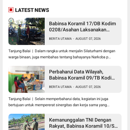
LATEST NEWS
Babinsa Koramil 17/DB Kodim
0208/Asahan Laksanakan
Komsos Bersama Dengan
BERITA UTAMA
-
AUGUST 07, 2026
Abang Becak
Tanjung Balai | Dalam rangka untuk menjalin Silaturhami dengan
warga binaan, juga membahas tentang bahayanya Narkoba p...
Perbaharui Data Wilayah,
Babinsa Koramil 09/TB Kodim
0208/Asahan Gelar Pul Data
BERITA UTAMA
-
AUGUST 07, 2026
Ter Di Kantor Kelurahan
Tanjung Balai | Selain memperbaharui data, kegiatan ini juga
bertujuan untuk mempererat sinergitas dan kerja sama yang...
Kemanunggalan TNI Dengan
Rakyat, Babinsa Koramil 10/SK