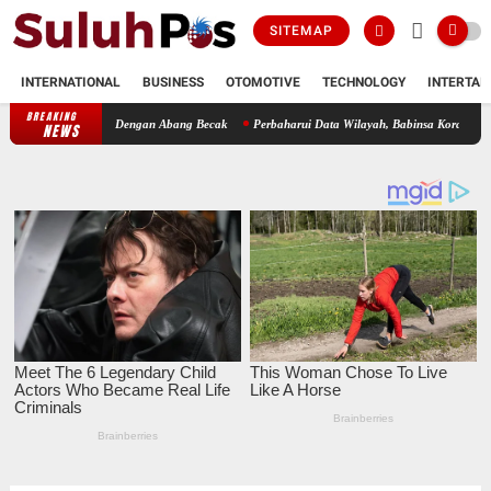
SITEMAP
INTERNATIONAL
BUSINESS
OTOMOTIVE
TECHNOLOGY
INTERTAI
BREAKING
Bersama Dengan Abang Becak
Perbaharui Data Wilayah, Babinsa Koramil 09/TB Kodim 02
NEWS