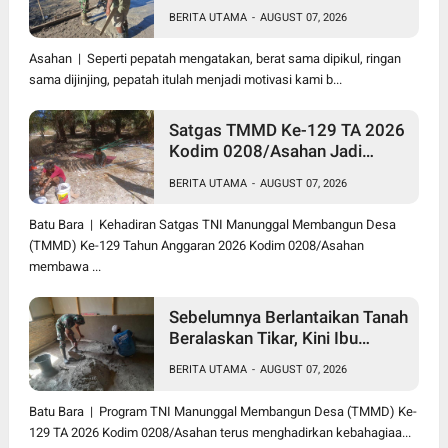
Kodim 0208/Asahan Bantu
BERITA UTAMA
-
AUGUST 07, 2026
(Cor) Bangun Rumah Warga
Asahan | Seperti pepatah mengatakan, berat sama dipikul, ringan
sama dijinjing, pepatah itulah menjadi motivasi kami b...
Satgas TMMD Ke-129 TA 2026
Kodim 0208/Asahan Jadi
Solusi Renovasi Mushollah Al
BERITA UTAMA
-
AUGUST 07, 2026
Maghribi yang Mulai Rapuh
Batu Bara | Kehadiran Satgas TNI Manunggal Membangun Desa
(TMMD) Ke-129 Tahun Anggaran 2026 Kodim 0208/Asahan
membawa ...
Sebelumnya Berlantaikan Tanah
Beralaskan Tikar, Kini Ibu
Paijem Nikmati Lantai Rumah
BERITA UTAMA
-
AUGUST 07, 2026
yang Layak Berkat Satgas
TMMD Ke-129 Kodim
Batu Bara | Program TNI Manunggal Membangun Desa (TMMD) Ke-
0208/Asahan
129 TA 2026 Kodim 0208/Asahan terus menghadirkan kebahagiaa...