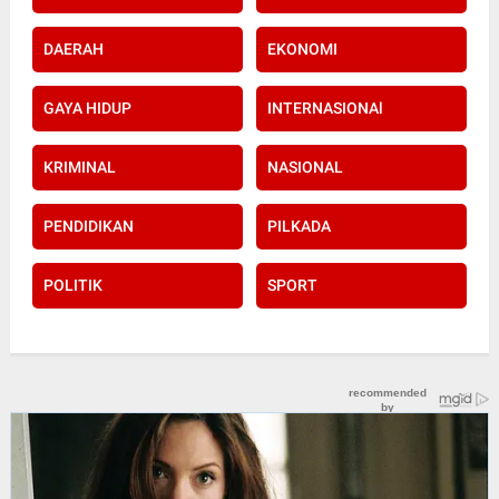
DAERAH
EKONOMI
GAYA HIDUP
INTERNASIONAl
KRIMINAL
NASIONAL
PENDIDIKAN
PILKADA
POLITIK
SPORT