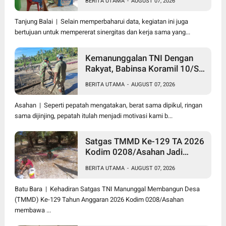
BERITA UTAMA
-
AUGUST 07, 2026
Ter Di Kantor Kelurahan
Tanjung Balai | Selain memperbaharui data, kegiatan ini juga
bertujuan untuk mempererat sinergitas dan kerja sama yang...
Kemanunggalan TNI Dengan
Rakyat, Babinsa Koramil 10/SK
Kodim 0208/Asahan Bantu
BERITA UTAMA
-
AUGUST 07, 2026
(Cor) Bangun Rumah Warga
Asahan | Seperti pepatah mengatakan, berat sama dipikul, ringan
sama dijinjing, pepatah itulah menjadi motivasi kami b...
Satgas TMMD Ke-129 TA 2026
Kodim 0208/Asahan Jadi
Solusi Renovasi Mushollah Al
BERITA UTAMA
-
AUGUST 07, 2026
Maghribi yang Mulai Rapuh
Batu Bara | Kehadiran Satgas TNI Manunggal Membangun Desa
(TMMD) Ke-129 Tahun Anggaran 2026 Kodim 0208/Asahan
membawa ...