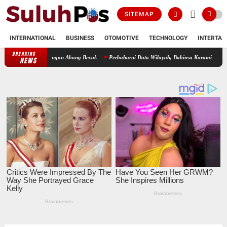
SITEMAP
INTERNATIONAL
BUSINESS
OTOMOTIVE
TECHNOLOGY
INTERTAI
BREAKING
ama Dengan Abang Becak
Perbaharui Data Wilayah, Babinsa Koramil 09/TB Kodim 0208/A
NEWS