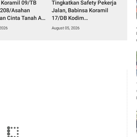
 Koramil 09/TB
Tingkatkan Safety Pekerja
0208/Asahan
Jalan, Babinsa Koramil
n Cinta Tanah Air
17/DB Kodim
Wasbang Kepada
0208/Asahan Gelar
 2026
August 05, 2026
iswi MAN1 Kota
Komsos Bersama Tim
 Balai
Pemotong Rumput Dinas
PU