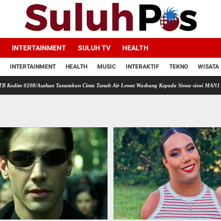
INTERTAINMENT
SULUH TV
HEALTH
INTERTAINMENT
HEALTH
MUSIC
INTERAKTIF
TEKNO
WISATA
/Asahan Tanamkan Cinta Tanah Air Lewat Wasbang Kepada Siswa-siswi MAN1 Kota Tanjung 