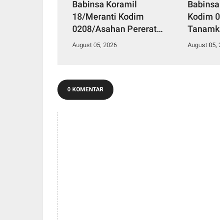
Babinsa Koramil
Babinsa
18/Meranti Kodim
Kodim 
0208/Asahan Pererat
Tanamka
Silaturahmi Lewat Komsos
Lewat 
August 05, 2026
August 05,
Dengan Warga Masyarakat
Siswa-s
Binaan
Tanjung
0 KOMENTAR