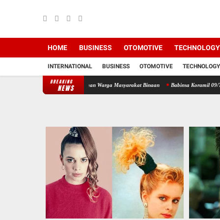
HOME
BUSINESS
OTOMOTIVE
TECHNOLOGY
INTERNATIONAL
BUSINESS
OTOMOTIVE
TECHNOLOGY
BREAKING
rahmi Lewat Komsos Dengan Warga Masyarakat Binaan
Babinsa Koramil 09/TB Kodim 0208
NEWS