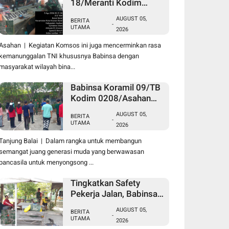
18/Meranti Kodim
0208/Asahan Pererat
AUGUST 05,
BERITA
Silaturahmi Lewat
-
UTAMA
2026
Komsos Dengan Warga
Masyarakat Binaan
Asahan | Kegiatan Komsos ini juga mencerminkan rasa
kemanunggalan TNI khususnya Babinsa dengan
masyarakat wilayah bina...
Babinsa Koramil 09/TB
Kodim 0208/Asahan
Tanamkan Cinta Tanah
AUGUST 05,
BERITA
Air Lewat Wasbang
-
UTAMA
2026
Kepada Siswa-siswi
MAN1 Kota Tanjung
Tanjung Balai | Dalam rangka untuk membangun
Balai
semangat juang generasi muda yang berwawasan
pancasila untuk menyongsong ...
Tingkatkan Safety
Pekerja Jalan, Babinsa
Koramil 17/DB Kodim
AUGUST 05,
BERITA
0208/Asahan Gelar
-
UTAMA
2026
Komsos Bersama Tim