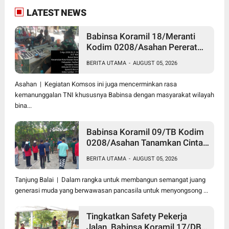
LATEST NEWS
Babinsa Koramil 18/Meranti
Kodim 0208/Asahan Pererat
Silaturahmi Lewat Komsos
BERITA UTAMA
-
AUGUST 05, 2026
Dengan Warga Masyarakat
Binaan
Asahan | Kegiatan Komsos ini juga mencerminkan rasa
kemanunggalan TNI khususnya Babinsa dengan masyarakat wilayah
bina...
Babinsa Koramil 09/TB Kodim
0208/Asahan Tanamkan Cinta
Tanah Air Lewat Wasbang
BERITA UTAMA
-
AUGUST 05, 2026
Kepada Siswa-siswi MAN1
Kota Tanjung Balai
Tanjung Balai | Dalam rangka untuk membangun semangat juang
generasi muda yang berwawasan pancasila untuk menyongsong ...
Tingkatkan Safety Pekerja
Jalan, Babinsa Koramil 17/DB