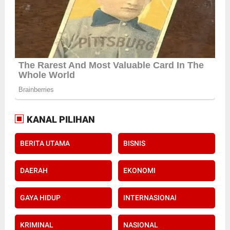
KANAL PILIHAN
BERITA UTAMA
BISNIS
DAERAH
EKONOMI
GAYA HIDUP
INTERNASIONAl
KRIMINAL
NASIONAL