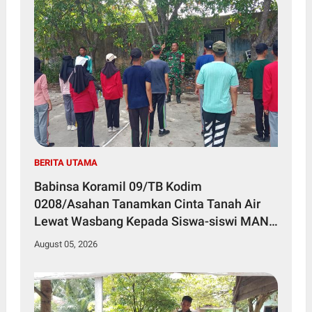
BERITA UTAMA
Babinsa Koramil 09/TB Kodim
0208/Asahan Tanamkan Cinta Tanah Air
Lewat Wasbang Kepada Siswa-siswi MAN1
Kota Tanjung Balai
August 05, 2026