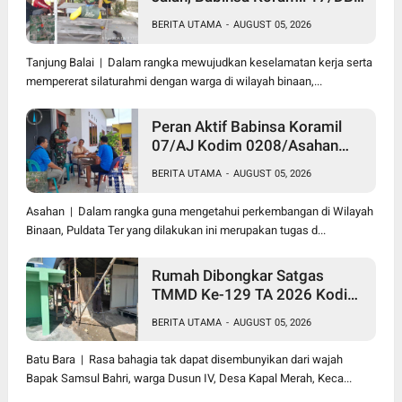
Kodim 0208/Asahan Gelar
BERITA UTAMA
-
AUGUST 05, 2026
Komsos Bersama Tim
Pemotong Rumput Dinas PU
Tanjung Balai | Dalam rangka mewujudkan keselamatan kerja serta
mempererat silaturahmi dengan warga di wilayah binaan,...
Peran Aktif Babinsa Koramil
07/AJ Kodim 0208/Asahan
Laksanakan Pul Data Ter Di
BERITA UTAMA
-
AUGUST 05, 2026
Kantor Desa Air Joman
Asahan | Dalam rangka guna mengetahui perkembangan di Wilayah
Binaan, Puldata Ter yang dilakukan ini merupakan tugas d...
Rumah Dibongkar Satgas
TMMD Ke-129 TA 2026 Kodim
0208/Asahan, Bapak Samsul
BERITA UTAMA
-
AUGUST 05, 2026
Bahri Bahagia Impiannya Miliki
Rumah Layak Huni Segera
Batu Bara | Rasa bahagia tak dapat disembunyikan dari wajah
Terwujud
Bapak Samsul Bahri, warga Dusun IV, Desa Kapal Merah, Keca...