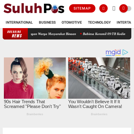
SITEMAP
INTERNATIONAL
BUSINESS
OTOMOTIVE
TECHNOLOGY
INTERTAI
BREAKING
sos Dengan Warga Masyarakat Binaan
Babinsa Koramil 09/TB Kodim 0208/Asahan Tanamk
NEWS