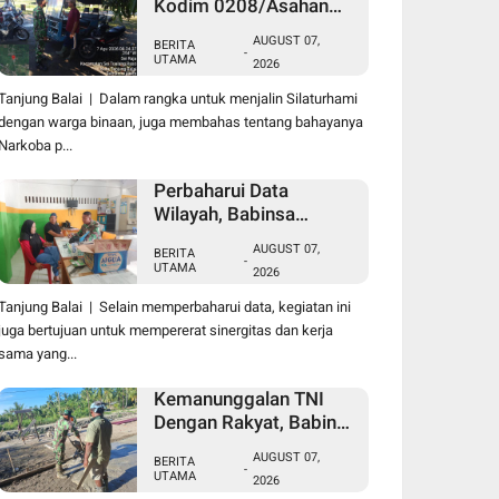
Kodim 0208/Asahan
Laksanakan Komsos
AUGUST 07,
BERITA
Bersama Dengan Abang
-
UTAMA
2026
Becak
Tanjung Balai | Dalam rangka untuk menjalin Silaturhami
dengan warga binaan, juga membahas tentang bahayanya
Narkoba p...
Perbaharui Data
Wilayah, Babinsa
Koramil 09/TB Kodim
AUGUST 07,
BERITA
0208/Asahan Gelar Pul
-
UTAMA
2026
Data Ter Di Kantor
Kelurahan
Tanjung Balai | Selain memperbaharui data, kegiatan ini
juga bertujuan untuk mempererat sinergitas dan kerja
sama yang...
Kemanunggalan TNI
Dengan Rakyat, Babinsa
Koramil 10/SK Kodim
AUGUST 07,
BERITA
0208/Asahan Bantu
-
UTAMA
2026
(Cor) Bangun Rumah