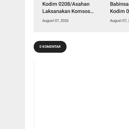
Kodim 0208/Asahan
Babinsa
Laksanakan Komsos
Kodim 0
Bersama Dengan Abang
Pul Data
August 07, 2026
August 07,
Becak
Kelurah
0 KOMENTAR