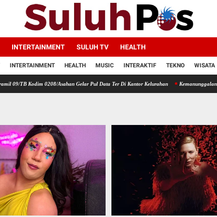
INTERTAINMENT
SULUH TV
HEALTH
INTERTAINMENT
HEALTH
MUSIC
INTERAKTIF
TEKNO
WISATA
odim 0208/Asahan Gelar Pul Data Ter Di Kantor Kelurahan
Kemanunggalan TNI Dengan R