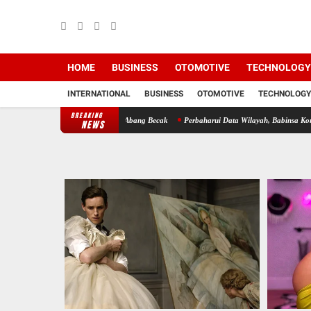
HOME
BUSINESS
OTOMOTIVE
TECHNOLOGY
INTERNATIONAL
BUSINESS
OTOMOTIVE
TECHNOLOGY
BREAKING
omsos Bersama Dengan Abang Becak
Perbaharui Data Wilayah, Babinsa Koramil 09/TB K
NEWS