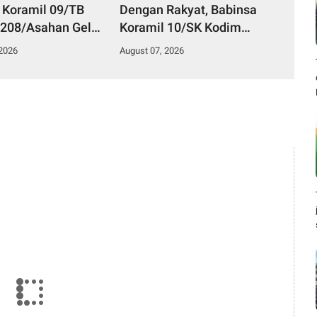
 Koramil 09/TB
Dengan Rakyat, Babinsa
208/Asahan Gelar
Koramil 10/SK Kodim
 Ter Di Kantor
0208/Asahan Bantu (Cor)
 2026
August 07, 2026
an
Bangun Rumah Warga