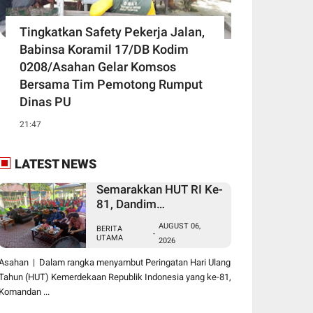
Tingkatkan Safety Pekerja Jalan,
Babinsa Koramil 17/DB Kodim
0208/Asahan Gelar Komsos
Bersama Tim Pemotong Rumput
Dinas PU
21:47
LATEST NEWS
Semarakkan HUT RI Ke-
81, Dandim
0208/Asahan Melalui
AUGUST 06,
BERITA
Danramil Hadiri Aksi
-
UTAMA
2026
Donor Darah di Kantor
Kemenag Asahan
Asahan | Dalam rangka menyambut Peringatan Hari Ulang
Tahun (HUT) Kemerdekaan Republik Indonesia yang ke-81,
Komandan ...