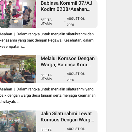
Babinsa Koramil 07/AJ
Kodim 0208/Asahan
Laksanakan Pendataan
AUGUST 06,
BERITA
Stunting Dengan
-
UTAMA
2026
Pegawai Kesehatan Di
Puskesmas
Asahan | Dalam rangka untuk menjalin silatuhrahmi dan
kerjasama yang baik dengan Pegawai Kesehatan, dalam
kesempatan i...
Melalui Komsos Dengan
Warga, Babinsa Koramil
18/Meranti Kodim
AUGUST 06,
BERITA
0208/Asahan Himbau
-
UTAMA
2026
Jaga ebersihan Dan
Kamtibmas
Asahan | Dalam rangka untuk menjalin silaturahmi yang
baik dengan warga desa binaan serta menjaga keamanan
diwilayah, ...
Jalin Silaturahmi Lewat
Komsos Dengan Warga
Dilakukan Babinsa
AUGUST 06,
BERITA
Koramil 09/TB Kodim
-