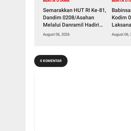
BERITA UTAMA
BERITA U
Semarakkan HUT RI Ke-81,
Babinsa
Dandim 0208/Asahan
Kodim 
Melalui Danramil Hadiri
Laksan
Aksi Donor Darah di Kantor
Stuntin
August 06, 2026
August 06,
Kemenag Asahan
Kesehat
0 KOMENTAR