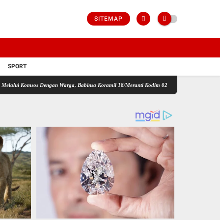
SITEMAP
SPORT
os Dengan Warga, Babinsa Koramil 18/Meranti Kodim 0208/Asahan Himbau Jaga ebersihan 