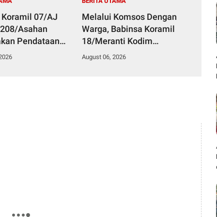
TAMA
BERITA UTAMA
 Koramil 07/AJ
Melalui Komsos Dengan
0208/Asahan
Warga, Babinsa Koramil
akan Pendataan
18/Meranti Kodim
g Dengan Pegawai
0208/Asahan Himbau
 2026
August 06, 2026
an Di Puskesmas
Jaga ebersihan Dan
Kamtibmas