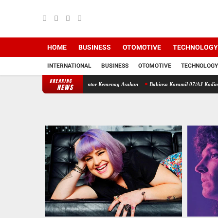
HOME
BUSINESS
OTOMOTIVE
TECHNOLOGY
INTERNATIONAL
BUSINESS
OTOMOTIVE
TECHNOLOGY
BREAKING
ksi Donor Darah di Kantor Kemenag Asahan
Babinsa Koramil 07/AJ Kodim 0208/Asahan
NEWS