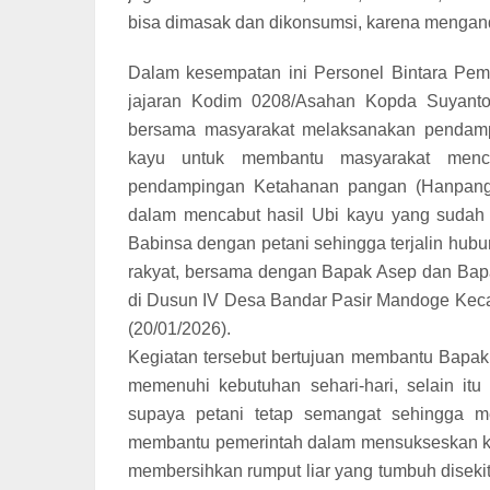
bisa dimasak dan dikonsumsi, karena mengand
Dalam kesempatan ini Personel Bintara Pem
jajaran Kodim 0208/Asahan Kopda Suyanto
bersama masyarakat melaksanakan pendamp
kayu untuk membantu masyarakat menc
pendampingan Ketahanan pangan (Hanpang
dalam mencabut hasil Ubi kayu yang sudah b
Babinsa dengan petani sehingga terjalin hub
rakyat, bersama dengan Bapak Asep dan Bapak
di Dusun IV Desa Bandar Pasir Mandoge Kec
(20/01/2026).
Kegiatan tersebut bertujuan membantu Bapak
memenuhi kebutuhan sehari-hari, selain it
supaya petani tetap semangat sehingga 
membantu pemerintah dalam mensukseskan ke
membersihkan rumput liar yang tumbuh disek