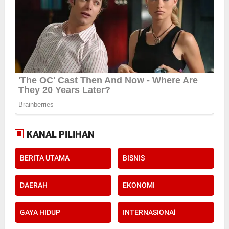
KANAL PILIHAN
BERITA UTAMA
BISNIS
DAERAH
EKONOMI
GAYA HIDUP
INTERNASIONAl