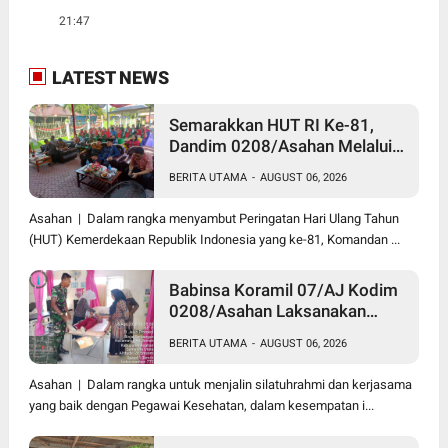
21:47
LATEST NEWS
Semarakkan HUT RI Ke-81,
Dandim 0208/Asahan Melalui
Danramil Hadiri Aksi Donor
BERITA UTAMA
-
AUGUST 06, 2026
Darah di Kantor Kemenag
Asahan
Asahan | Dalam rangka menyambut Peringatan Hari Ulang Tahun
(HUT) Kemerdekaan Republik Indonesia yang ke-81, Komandan ...
Babinsa Koramil 07/AJ Kodim
0208/Asahan Laksanakan
Pendataan Stunting Dengan
BERITA UTAMA
-
AUGUST 06, 2026
Pegawai Kesehatan Di
Puskesmas
Asahan | Dalam rangka untuk menjalin silatuhrahmi dan kerjasama
yang baik dengan Pegawai Kesehatan, dalam kesempatan i...