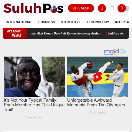
SITEMAP
INTERNATIONAL
BUSINESS
OTOMOTIVE
TECHNOLOGY
INTERTAI
BREAKING
il Hadiri Aksi Donor Darah di Kantor Kemenag Asahan
Babinsa Koramil 07/AJ Kodim 0
NEWS