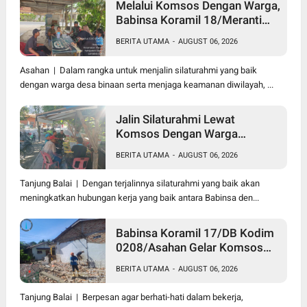
Melalui Komsos Dengan Warga,
Babinsa Koramil 18/Meranti
Kodim 0208/Asahan Himbau
BERITA UTAMA
-
AUGUST 06, 2026
Jaga ebersihan Dan Kamtibmas
Asahan | Dalam rangka untuk menjalin silaturahmi yang baik
dengan warga desa binaan serta menjaga keamanan diwilayah, ...
Jalin Silaturahmi Lewat
Komsos Dengan Warga
Dilakukan Babinsa Koramil
BERITA UTAMA
-
AUGUST 06, 2026
09/TB Kodim 0208/Asahan
Tanjung Balai | Dengan terjalinnya silaturahmi yang baik akan
meningkatkan hubungan kerja yang baik antara Babinsa den...
Babinsa Koramil 17/DB Kodim
0208/Asahan Gelar Komsos
Bersama Dengan Tukang
BERITA UTAMA
-
AUGUST 06, 2026
Bangunan
Tanjung Balai | Berpesan agar berhati-hati dalam bekerja,