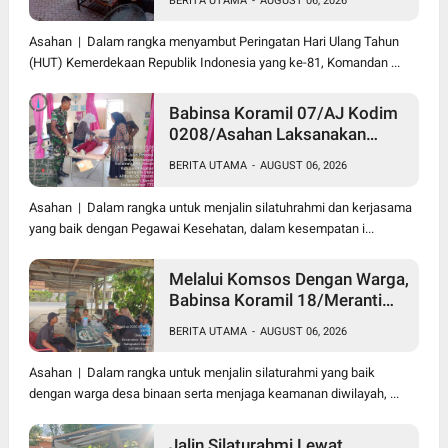
BERITA UTAMA
-
AUGUST 06, 2026
Darah di Kantor Kemenag
Asahan
Asahan | Dalam rangka menyambut Peringatan Hari Ulang Tahun
(HUT) Kemerdekaan Republik Indonesia yang ke-81, Komandan ...
Babinsa Koramil 07/AJ Kodim
0208/Asahan Laksanakan
Pendataan Stunting Dengan
BERITA UTAMA
-
AUGUST 06, 2026
Pegawai Kesehatan Di
Puskesmas
Asahan | Dalam rangka untuk menjalin silatuhrahmi dan kerjasama
yang baik dengan Pegawai Kesehatan, dalam kesempatan i...
Melalui Komsos Dengan Warga,
Babinsa Koramil 18/Meranti
Kodim 0208/Asahan Himbau
BERITA UTAMA
-
AUGUST 06, 2026
Jaga ebersihan Dan Kamtibmas
Asahan | Dalam rangka untuk menjalin silaturahmi yang baik
dengan warga desa binaan serta menjaga keamanan diwilayah, ...
Jalin Silaturahmi Lewat