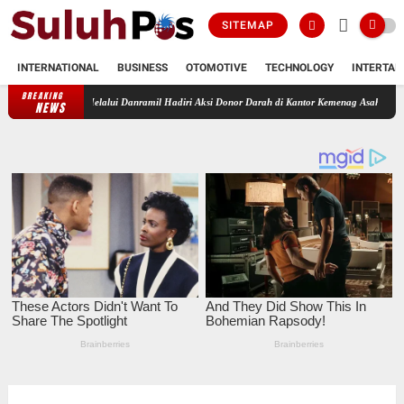
SITEMAP
INTERNATIONAL
BUSINESS
OTOMOTIVE
TECHNOLOGY
INTERTAI
BREAKING
an Melalui Danramil Hadiri Aksi Donor Darah di Kantor Kemenag Asahan
Babinsa Kor
NEWS