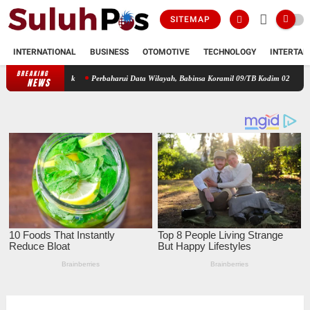
SITEMAP
INTERNATIONAL
BUSINESS
OTOMOTIVE
TECHNOLOGY
INTERTAI
BREAKING
Perbaharui Data Wilayah, Babinsa Koramil 09/TB Kodim 0208/Asahan Gelar Pul 
NEWS