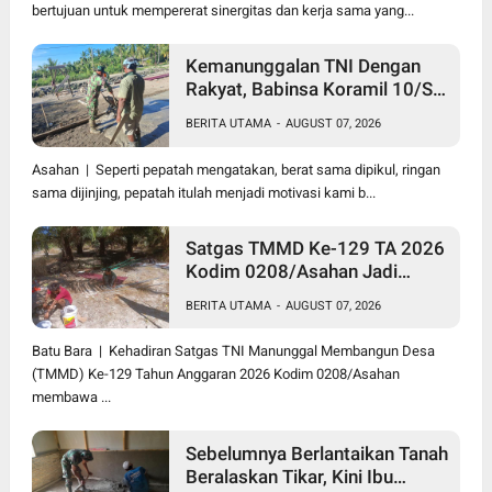
bertujuan untuk mempererat sinergitas dan kerja sama yang...
Kemanunggalan TNI Dengan
Rakyat, Babinsa Koramil 10/SK
Kodim 0208/Asahan Bantu
BERITA UTAMA
-
AUGUST 07, 2026
(Cor) Bangun Rumah Warga
Asahan | Seperti pepatah mengatakan, berat sama dipikul, ringan
sama dijinjing, pepatah itulah menjadi motivasi kami b...
Satgas TMMD Ke-129 TA 2026
Kodim 0208/Asahan Jadi
Solusi Renovasi Mushollah Al
BERITA UTAMA
-
AUGUST 07, 2026
Maghribi yang Mulai Rapuh
Batu Bara | Kehadiran Satgas TNI Manunggal Membangun Desa
(TMMD) Ke-129 Tahun Anggaran 2026 Kodim 0208/Asahan
membawa ...
Sebelumnya Berlantaikan Tanah
Beralaskan Tikar, Kini Ibu