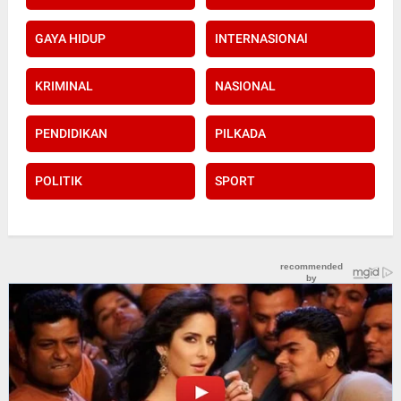
GAYA HIDUP
INTERNASIONAl
KRIMINAL
NASIONAL
PENDIDIKAN
PILKADA
POLITIK
SPORT