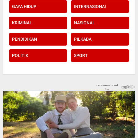
GAYA HIDUP
INTERNASIONAl
KRIMINAL
NASIONAL
PENDIDIKAN
PILKADA
POLITIK
SPORT