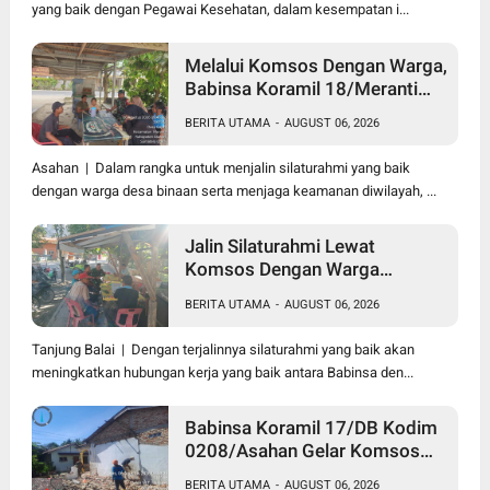
yang baik dengan Pegawai Kesehatan, dalam kesempatan i...
Melalui Komsos Dengan Warga,
Babinsa Koramil 18/Meranti
Kodim 0208/Asahan Himbau
BERITA UTAMA
-
AUGUST 06, 2026
Jaga ebersihan Dan Kamtibmas
Asahan | Dalam rangka untuk menjalin silaturahmi yang baik
dengan warga desa binaan serta menjaga keamanan diwilayah, ...
Jalin Silaturahmi Lewat
Komsos Dengan Warga
Dilakukan Babinsa Koramil
BERITA UTAMA
-
AUGUST 06, 2026
09/TB Kodim 0208/Asahan
Tanjung Balai | Dengan terjalinnya silaturahmi yang baik akan
meningkatkan hubungan kerja yang baik antara Babinsa den...
Babinsa Koramil 17/DB Kodim
0208/Asahan Gelar Komsos
Bersama Dengan Tukang
BERITA UTAMA
-
AUGUST 06, 2026