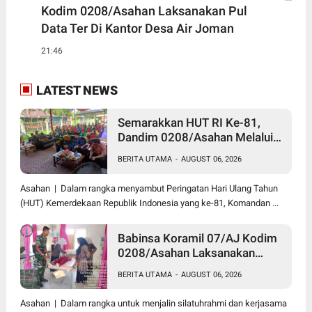
Kodim 0208/Asahan Laksanakan Pul
Data Ter Di Kantor Desa Air Joman
21:46
LATEST NEWS
Semarakkan HUT RI Ke-81,
Dandim 0208/Asahan Melalui
Danramil Hadiri Aksi Donor
BERITA UTAMA
-
AUGUST 06, 2026
Darah di Kantor Kemenag
Asahan
Asahan | Dalam rangka menyambut Peringatan Hari Ulang Tahun
(HUT) Kemerdekaan Republik Indonesia yang ke-81, Komandan ...
Babinsa Koramil 07/AJ Kodim
0208/Asahan Laksanakan
Pendataan Stunting Dengan
BERITA UTAMA
-
AUGUST 06, 2026
Pegawai Kesehatan Di
Puskesmas
Asahan | Dalam rangka untuk menjalin silatuhrahmi dan kerjasama