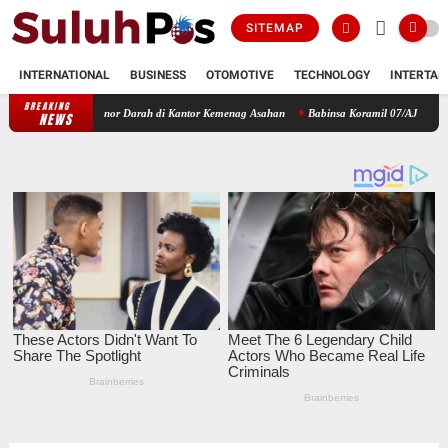
SITEMAP
INTERNATIONAL
BUSINESS
OTOMOTIVE
TECHNOLOGY
INTERTAI
BREAKING
ksi Donor Darah di Kantor Kemenag Asahan
Babinsa Koramil 07/AJ Kodim 0208/Asahan 
NEWS