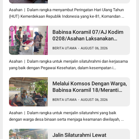
Darah di Kantor Kemenag
Asahan
Asahan | Dalam rangka menyambut Peringatan Hari Ulang Tahun
(HUT) Kemerdekaan Republik Indonesia yang ke-81, Komandan ...
Babinsa Koramil 07/AJ Kodim
0208/Asahan Laksanakan
Pendataan Stunting Dengan
BERITA UTAMA
-
AUGUST 06, 2026
Pegawai Kesehatan Di
Puskesmas
Asahan | Dalam rangka untuk menjalin silatuhrahmi dan kerjasama
yang baik dengan Pegawai Kesehatan, dalam kesempatan i...
Melalui Komsos Dengan Warga,
Babinsa Koramil 18/Meranti
Kodim 0208/Asahan Himbau
BERITA UTAMA
-
AUGUST 06, 2026
Jaga ebersihan Dan Kamtibmas
Asahan | Dalam rangka untuk menjalin silaturahmi yang baik
dengan warga desa binaan serta menjaga keamanan diwilayah, ...
Jalin Silaturahmi Lewat