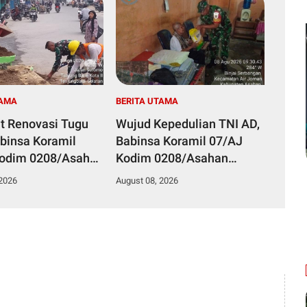
TAMA
BERITA UTAMA
t Renovasi Tugu
Wujud Kepedulian TNI AD,
abinsa Koramil
Babinsa Koramil 07/AJ
Kodim 0208/Asahan
Kodim 0208/Asahan
a Warga dan DLH
Anjangsana dan Serahkan
 2026
August 08, 2026
balai Gelar Gotong
Bantuan Tali Kasih Kepada
Lansia Usia 97 Tahun