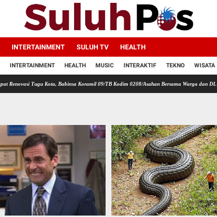
INTERTAINMENT
SULUH TV
HEALTH
INTERTAINMENT
HEALTH
MUSIC
INTERAKTIF
TEKNO
WISATA
 Tugu Kota, Babinsa Koramil 09/TB Kodim 0208/Asahan Bersama Warga dan DLH Tanjungbala