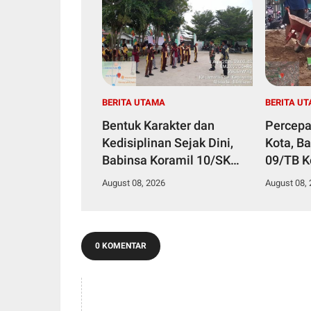
BERITA UTAMA
BERITA U
Bentuk Karakter dan
Percepa
Kedisiplinan Sejak Dini,
Kota, B
Babinsa Koramil 10/SK
09/TB 
Kodim 0208/Asahan Beri
Bersam
August 08, 2026
August 08,
Pelatihan PBB dan Etika
Tanjung
Bagi Siswa MIN 7
Royong
Pertahanan
0 KOMENTAR