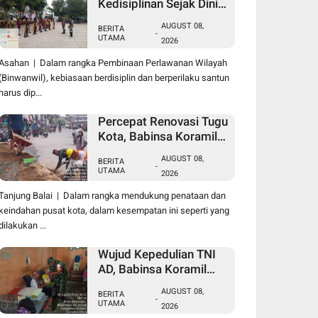
Kedisiplinan Sejak Dini,
Babinsa Koramil 10/SK
AUGUST 08,
BERITA
Kodim 0208/Asahan
-
UTAMA
2026
Beri Pelatihan PBB dan
Etika Bagi Siswa MIN 7
Asahan | Dalam rangka Pembinaan Perlawanan Wilayah
Pertahanan
(Binwanwil), kebiasaan berdisiplin dan berperilaku santun
harus dip...
Percepat Renovasi Tugu
Kota, Babinsa Koramil
09/TB Kodim
AUGUST 08,
BERITA
0208/Asahan Bersama
-
UTAMA
2026
Warga dan DLH
Tanjungbalai Gelar
Tanjung Balai | Dalam rangka mendukung penataan dan
Gotong Royong
keindahan pusat kota, dalam kesempatan ini seperti yang
dilakukan ...
Wujud Kepedulian TNI
AD, Babinsa Koramil
07/AJ Kodim
AUGUST 08,
BERITA
0208/Asahan
-
UTAMA
2026
Anjangsana dan