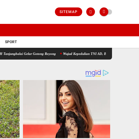
SITEMAP
SPORT
i Gelar Gotong Royong
Wujud Kepedulian TNI AD, Babinsa Koramil 07/AJ Kodim 0208/A