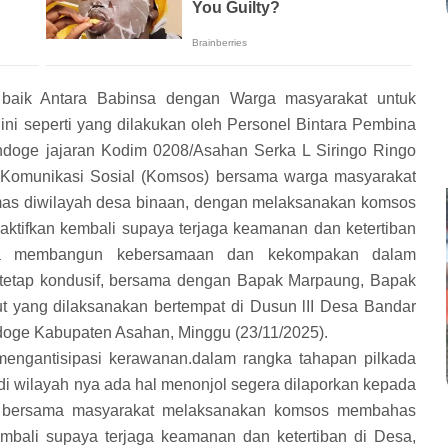
 baik Antara Babinsa dengan Warga masyarakat untuk
ni seperti yang dilakukan oleh Personel Bintara Pembina
ndoge jajaran Kodim 0208/Asahan Serka L Siringo Ringo
 Komunikasi Sosial (Komsos) bersama warga masyarakat
as diwilayah desa binaan, dengan melaksanakan komsos
aktifkan kembali supaya terjaga keamanan dan ketertiban
una membangun kebersamaan dan kekompakan dalam
tetap kondusif, bersama dengan Bapak Marpaung, Bapak
ut yang dilaksanakan bertempat di Dusun lII Desa Bandar
oge Kabupaten Asahan, Minggu (23/11/2025).
engantisipasi kerawanan.dalam rangka tahapan pilkada
i wilayah nya ada hal menonjol segera dilaporkan kepada
n, bersama masyarakat melaksanakan komsos membahas
kembali supaya terjaga keamanan dan ketertiban di Desa,