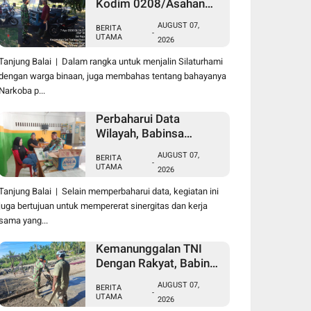
Kodim 0208/Asahan
Laksanakan Komsos
AUGUST 07,
BERITA
Bersama Dengan Abang
-
UTAMA
2026
Becak
Tanjung Balai | Dalam rangka untuk menjalin Silaturhami
dengan warga binaan, juga membahas tentang bahayanya
Narkoba p...
Perbaharui Data
Wilayah, Babinsa
Koramil 09/TB Kodim
AUGUST 07,
BERITA
0208/Asahan Gelar Pul
-
UTAMA
2026
Data Ter Di Kantor
Kelurahan
Tanjung Balai | Selain memperbaharui data, kegiatan ini
juga bertujuan untuk mempererat sinergitas dan kerja
sama yang...
Kemanunggalan TNI
Dengan Rakyat, Babinsa
Koramil 10/SK Kodim
AUGUST 07,
BERITA
0208/Asahan Bantu
-
UTAMA
2026
(Cor) Bangun Rumah