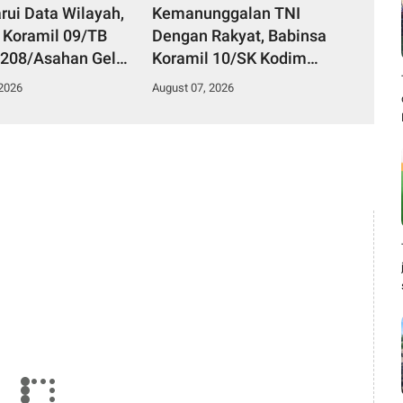
rui Data Wilayah,
Kemanunggalan TNI
 Koramil 09/TB
Dengan Rakyat, Babinsa
208/Asahan Gelar
Koramil 10/SK Kodim
 Ter Di Kantor
0208/Asahan Bantu (Cor)
 2026
August 07, 2026
an
Bangun Rumah Warga