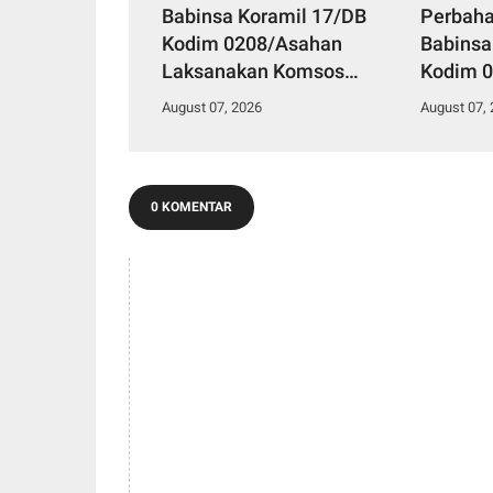
Babinsa Koramil 17/DB
Perbaha
Kodim 0208/Asahan
Babinsa
Laksanakan Komsos
Kodim 0
Bersama Dengan Abang
Pul Data
August 07, 2026
August 07,
Becak
Kelurah
0 KOMENTAR