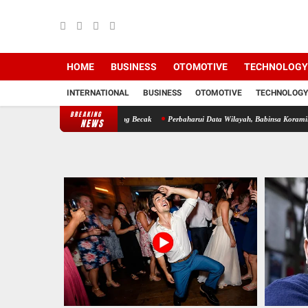
HOME
BUSINESS
OTOMOTIVE
TECHNOLOGY
INTERNATIONAL
BUSINESS
OTOMOTIVE
TECHNOLOGY
BREAKING
s Bersama Dengan Abang Becak
Perbaharui Data Wilayah, Babinsa Koramil 09/TB Kodim 
NEWS