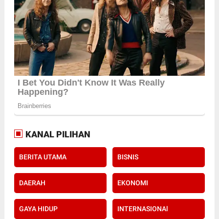
KANAL PILIHAN
BERITA UTAMA
BISNIS
DAERAH
EKONOMI
GAYA HIDUP
INTERNASIONAl