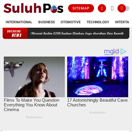
SITEMAP
INTERNATIONAL
BUSINESS
OTOMOTIVE
TECHNOLOGY
INTERTAI
BREAKING
amil 18/Meranti Kodim 0208/Asahan Himbau Jaga ebersihan Dan Kamtibmas
Jalin Silat
NEWS