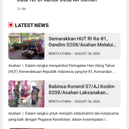
21:46
LATEST NEWS
Semarakkan HUT RI Ke-81,
Dandim 0208/Asahan Melalui
Danramil Hadiri Aksi Donor
BERITA UTAMA
-
AUGUST 06, 2026
Darah di Kantor Kemenag
Asahan
Asahan | Dalam rangka menyambut Peringatan Hari Ulang Tahun
(HUT) Kemerdekaan Republik Indonesia yang ke-81, Komandan ...
Babinsa Koramil 07/AJ Kodim
0208/Asahan Laksanakan
Pendataan Stunting Dengan
BERITA UTAMA
-
AUGUST 06, 2026
Pegawai Kesehatan Di
Puskesmas
Asahan | Dalam rangka untuk menjalin silatuhrahmi dan kerjasama
yang baik dengan Pegawai Kesehatan, dalam kesempatan i...