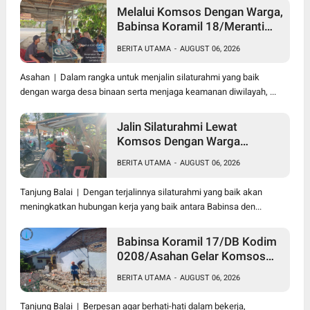
Melalui Komsos Dengan Warga,
Babinsa Koramil 18/Meranti
Kodim 0208/Asahan Himbau
BERITA UTAMA
-
AUGUST 06, 2026
Jaga ebersihan Dan Kamtibmas
Asahan | Dalam rangka untuk menjalin silaturahmi yang baik
dengan warga desa binaan serta menjaga keamanan diwilayah, ...
Jalin Silaturahmi Lewat
Komsos Dengan Warga
Dilakukan Babinsa Koramil
BERITA UTAMA
-
AUGUST 06, 2026
09/TB Kodim 0208/Asahan
Tanjung Balai | Dengan terjalinnya silaturahmi yang baik akan
meningkatkan hubungan kerja yang baik antara Babinsa den...
Babinsa Koramil 17/DB Kodim
0208/Asahan Gelar Komsos
Bersama Dengan Tukang
BERITA UTAMA
-
AUGUST 06, 2026
Bangunan
Tanjung Balai | Berpesan agar berhati-hati dalam bekerja,