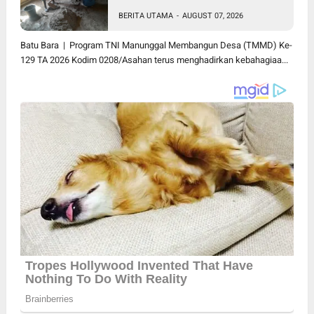
Paijem Nikmati Lantai Rumah
BERITA UTAMA
-
AUGUST 07, 2026
yang Layak Berkat Satgas
TMMD Ke-129 Kodim
Batu Bara | Program TNI Manunggal Membangun Desa (TMMD) Ke-
0208/Asahan
129 TA 2026 Kodim 0208/Asahan terus menghadirkan kebahagiaa...