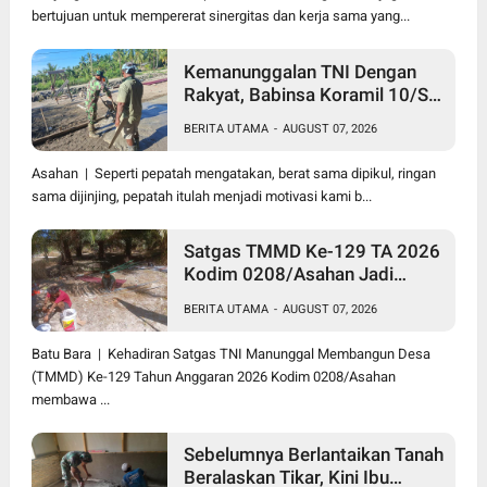
bertujuan untuk mempererat sinergitas dan kerja sama yang...
Kemanunggalan TNI Dengan
Rakyat, Babinsa Koramil 10/SK
Kodim 0208/Asahan Bantu
BERITA UTAMA
-
AUGUST 07, 2026
(Cor) Bangun Rumah Warga
Asahan | Seperti pepatah mengatakan, berat sama dipikul, ringan
sama dijinjing, pepatah itulah menjadi motivasi kami b...
Satgas TMMD Ke-129 TA 2026
Kodim 0208/Asahan Jadi
Solusi Renovasi Mushollah Al
BERITA UTAMA
-
AUGUST 07, 2026
Maghribi yang Mulai Rapuh
Batu Bara | Kehadiran Satgas TNI Manunggal Membangun Desa
(TMMD) Ke-129 Tahun Anggaran 2026 Kodim 0208/Asahan
membawa ...
Sebelumnya Berlantaikan Tanah
Beralaskan Tikar, Kini Ibu