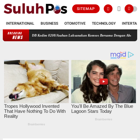
SITEMAP
INTERNATIONAL
BUSINESS
OTOMOTIVE
TECHNOLOGY
INTERTAI
BREAKING
amil 17/DB Kodim 0208/Asahan Laksanakan Komsos Bersama Dengan Abang Becak
Perba
NEWS