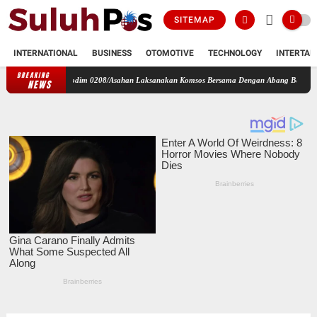
SITEMAP
INTERNATIONAL
BUSINESS
OTOMOTIVE
TECHNOLOGY
INTERTAI
BREAKING
17/DB Kodim 0208/Asahan Laksanakan Komsos Bersama Dengan Abang Becak
Perbaharui
NEWS