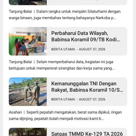
Abang Becak
Tanjung Balai | Dalam rangka untuk menjalin Silaturhami dengan
warga binaan, juga membahas tentang bahayanya Narkoba p...
Perbaharui Data Wilayah,
Babinsa Koramil 09/TB Kodim
0208/Asahan Gelar Pul Data
BERITA UTAMA
-
AUGUST 07, 2026
Ter Di Kantor Kelurahan
Tanjung Balai | Selain memperbaharui data, kegiatan ini juga
bertujuan untuk mempererat sinergitas dan kerja sama yang...
Kemanunggalan TNI Dengan
Rakyat, Babinsa Koramil 10/SK
Kodim 0208/Asahan Bantu
BERITA UTAMA
-
AUGUST 07, 2026
(Cor) Bangun Rumah Warga
Asahan | Seperti pepatah mengatakan, berat sama dipikul, ringan
sama dijinjing, pepatah itulah menjadi motivasi kami b...
Satgas TMMD Ke-129 TA 2026