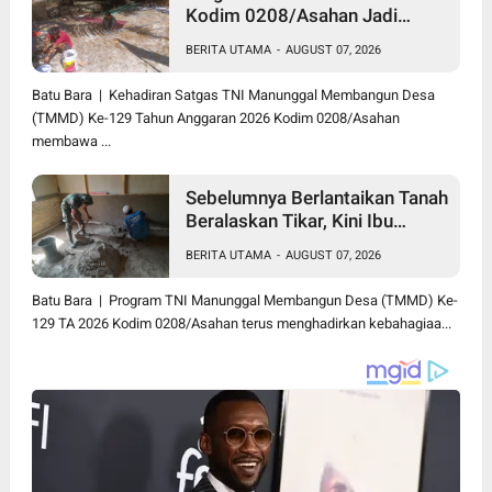
Kodim 0208/Asahan Jadi
Solusi Renovasi Mushollah Al
BERITA UTAMA
-
AUGUST 07, 2026
Maghribi yang Mulai Rapuh
Batu Bara | Kehadiran Satgas TNI Manunggal Membangun Desa
(TMMD) Ke-129 Tahun Anggaran 2026 Kodim 0208/Asahan
membawa ...
Sebelumnya Berlantaikan Tanah
Beralaskan Tikar, Kini Ibu
Paijem Nikmati Lantai Rumah
BERITA UTAMA
-
AUGUST 07, 2026
yang Layak Berkat Satgas
TMMD Ke-129 Kodim
Batu Bara | Program TNI Manunggal Membangun Desa (TMMD) Ke-
0208/Asahan
129 TA 2026 Kodim 0208/Asahan terus menghadirkan kebahagiaa...