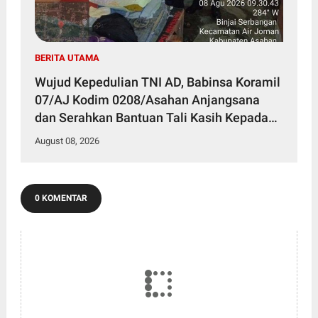
BERITA UTAMA
Wujud Kepedulian TNI AD, Babinsa Koramil
07/AJ Kodim 0208/Asahan Anjangsana
dan Serahkan Bantuan Tali Kasih Kepada
Lansia Usia 97 Tahun
August 08, 2026
0 KOMENTAR