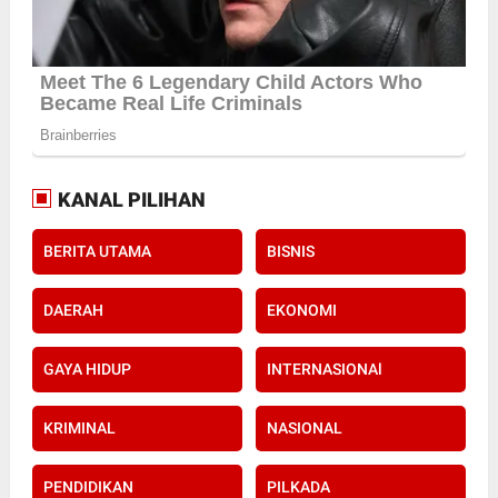
KANAL PILIHAN
BERITA UTAMA
BISNIS
DAERAH
EKONOMI
GAYA HIDUP
INTERNASIONAl
KRIMINAL
NASIONAL
PENDIDIKAN
PILKADA