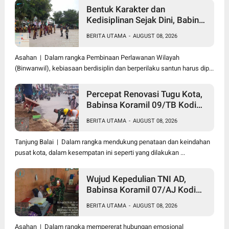
Bentuk Karakter dan
Kedisiplinan Sejak Dini, Babinsa
Koramil 10/SK Kodim
BERITA UTAMA
-
AUGUST 08, 2026
0208/Asahan Beri Pelatihan
PBB dan Etika Bagi Siswa MIN
Asahan | Dalam rangka Pembinaan Perlawanan Wilayah
7 Pertahanan
(Binwanwil), kebiasaan berdisiplin dan berperilaku santun harus dip...
Percepat Renovasi Tugu Kota,
Babinsa Koramil 09/TB Kodim
0208/Asahan Bersama Warga
BERITA UTAMA
-
AUGUST 08, 2026
dan DLH Tanjungbalai Gelar
Gotong Royong
Tanjung Balai | Dalam rangka mendukung penataan dan keindahan
pusat kota, dalam kesempatan ini seperti yang dilakukan ...
Wujud Kepedulian TNI AD,
Babinsa Koramil 07/AJ Kodim
0208/Asahan Anjangsana dan
BERITA UTAMA
-
AUGUST 08, 2026
Serahkan Bantuan Tali Kasih
Kepada Lansia Usia 97 Tahun
Asahan | Dalam rangka mempererat hubungan emosional