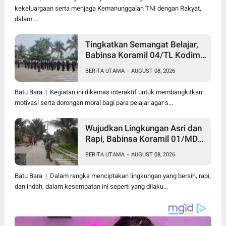
kekeluargaan serta menjaga Kemanunggalan TNI dengan Rakyat,
dalam ...
Tingkatkan Semangat Belajar,
Babinsa Koramil 04/TL Kodim
0208/Asahan Beri Pembekalan
BERITA UTAMA
-
AUGUST 08, 2026
Wawasan Kebangsaan bagi
Pelajar SMA & SMK
Batu Bara | Kegiatan ini dikemas interaktif untuk membangkitkan
motivasi serta dorongan moral bagi para pelajar agar s...
Wujudkan Lingkungan Asri dan
Rapi, Babinsa Koramil 01/MD
Kodim 0208/Asahan Ajak
BERITA UTAMA
-
AUGUST 08, 2026
Warga Pakam Raya Selatan
Gotong Royong
Batu Bara | Dalam rangka menciptakan lingkungan yang bersih, rapi,
dan indah, dalam kesempatan ini seperti yang dilaku...