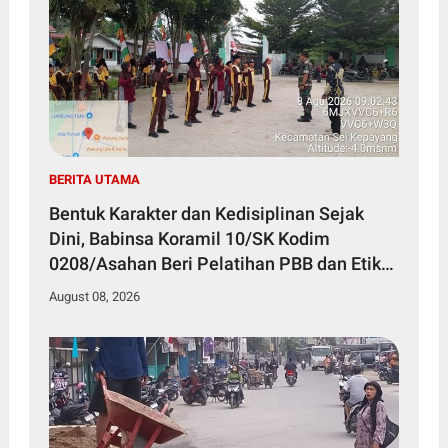
BERITA UTAMA
Bentuk Karakter dan Kedisiplinan Sejak
Dini, Babinsa Koramil 10/SK Kodim
0208/Asahan Beri Pelatihan PBB dan Etika
Bagi Siswa MIN 7 Pertahanan
August 08, 2026