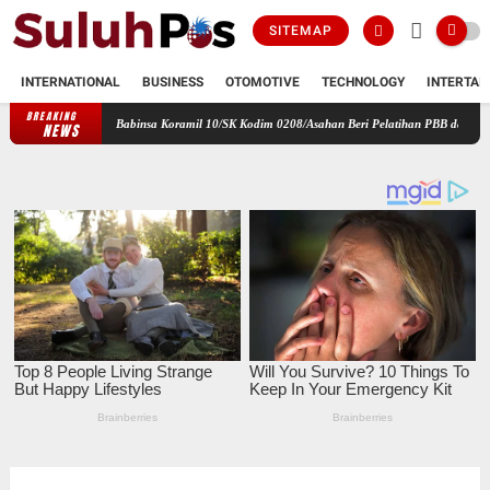
SITEMAP
INTERNATIONAL
BUSINESS
OTOMOTIVE
TECHNOLOGY
INTERTAI
BREAKING
ak Dini, Babinsa Koramil 10/SK Kodim 0208/Asahan Beri Pelatihan PBB dan Etika Bagi Siswa
NEWS