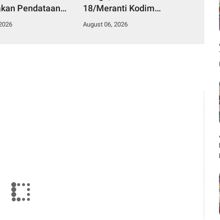
akan Pendataan
18/Meranti Kodim
g Dengan Pegawai
0208/Asahan Himbau
 2026
August 06, 2026
an Di Puskesmas
Jaga ebersihan Dan
Kamtibmas