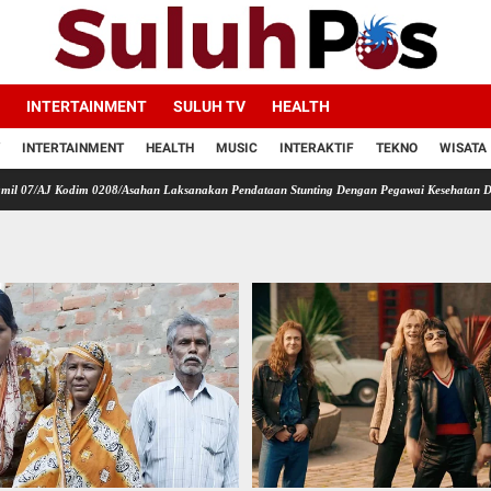
INTERTAINMENT
SULUH TV
HEALTH
INTERTAINMENT
HEALTH
MUSIC
INTERAKTIF
TEKNO
WISATA
dim 0208/Asahan Laksanakan Pendataan Stunting Dengan Pegawai Kesehatan Di Puskesmas