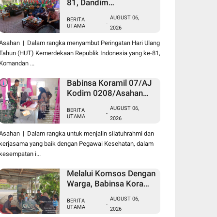
81, Dandim
0208/Asahan Melalui
AUGUST 06,
BERITA
Danramil Hadiri Aksi
-
UTAMA
2026
Donor Darah di Kantor
Kemenag Asahan
Asahan | Dalam rangka menyambut Peringatan Hari Ulang
Tahun (HUT) Kemerdekaan Republik Indonesia yang ke-81,
Komandan ...
Babinsa Koramil 07/AJ
Kodim 0208/Asahan
Laksanakan Pendataan
AUGUST 06,
BERITA
Stunting Dengan
-
UTAMA
2026
Pegawai Kesehatan Di
Puskesmas
Asahan | Dalam rangka untuk menjalin silatuhrahmi dan
kerjasama yang baik dengan Pegawai Kesehatan, dalam
kesempatan i...
Melalui Komsos Dengan
Warga, Babinsa Koramil
18/Meranti Kodim
AUGUST 06,
BERITA
0208/Asahan Himbau
-
UTAMA
2026
Jaga ebersihan Dan