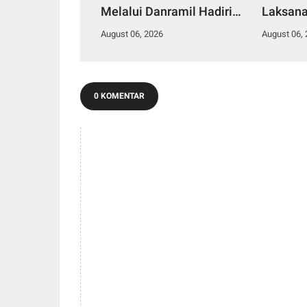
Melalui Danramil Hadiri
Laksan
Aksi Donor Darah di Kantor
Stuntin
August 06, 2026
August 06,
Kemenag Asahan
Kesehat
0 KOMENTAR