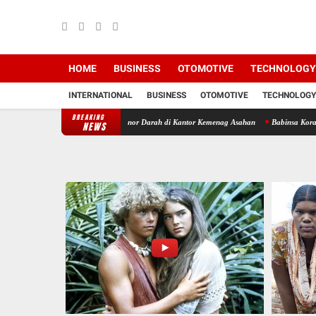
HOME
BUSINESS
OTOMOTIVE
TECHNOLOGY
INTERNATIONAL
BUSINESS
OTOMOTIVE
TECHNOLOGY
BREAKING
nramil Hadiri Aksi Donor Darah di Kantor Kemenag Asahan
Babinsa Koramil 07/AJ Ko
NEWS