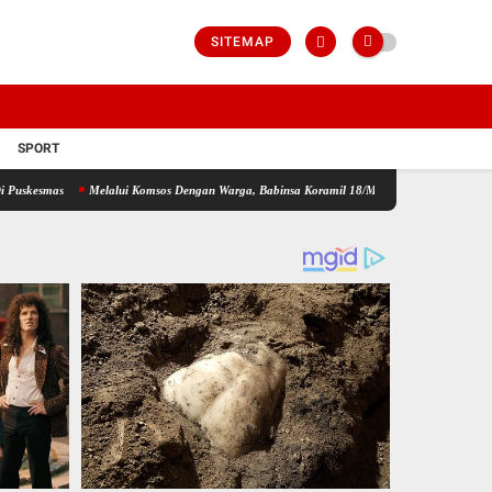
SITEMAP
SPORT
Melalui Komsos Dengan Warga, Babinsa Koramil 18/Meranti Kodim 0208/Asahan Himbau 