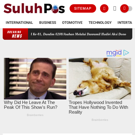
SITEMAP
INTERNATIONAL
BUSINESS
OTOMOTIVE
TECHNOLOGY
INTERTAI
BREAKING
UT RI Ke-81, Dandim 0208/Asahan Melalui Danramil Hadiri Aksi Donor Darah di Kantor 
NEWS