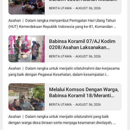
Danramil Hadiri Aksi Donor
BERITA UTAMA
-
AUGUST 06, 2026
Darah di Kantor Kemenag
Asahan
Asahan | Dalam rangka menyambut Peringatan Hari Ulang Tahun
(HUT) Kemerdekaan Republik Indonesia yang ke-81, Komandan ...
Babinsa Koramil 07/AJ Kodim
0208/Asahan Laksanakan
Pendataan Stunting Dengan
BERITA UTAMA
-
AUGUST 06, 2026
Pegawai Kesehatan Di
Puskesmas
Asahan | Dalam rangka untuk menjalin silatuhrahmi dan kerjasama
yang baik dengan Pegawai Kesehatan, dalam kesempatan i...
Melalui Komsos Dengan Warga,
Babinsa Koramil 18/Meranti
Kodim 0208/Asahan Himbau
BERITA UTAMA
-
AUGUST 06, 2026
Jaga ebersihan Dan Kamtibmas
Asahan | Dalam rangka untuk menjalin silaturahmi yang baik
dengan warga desa binaan serta menjaga keamanan diwilayah, ...