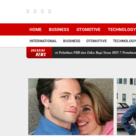
HOME
BUSINESS
OTOMOTIVE
TECHNOLOGY
INTERNATIONAL
BUSINESS
OTOMOTIVE
TECHNOLOGY
BREAKING
/SK Kodim 0208/Asahan Beri Pelatihan PBB dan Etika Bagi Siswa MIN 7 Pertahanan
Perce
NEWS