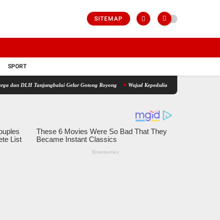
SITEMAP
SPORT
 Tanjungbalai Gelar Gotong Royong
Wujud Kepedulian TNI AD, Babinsa Koramil 07/AJ 