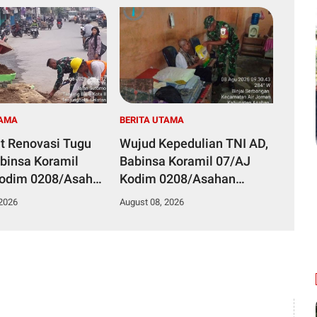
TAMA
BERITA UTAMA
t Renovasi Tugu
Wujud Kepedulian TNI AD,
abinsa Koramil
Babinsa Koramil 07/AJ
Kodim 0208/Asahan
Kodim 0208/Asahan
a Warga dan DLH
Anjangsana dan Serahkan
 2026
August 08, 2026
balai Gelar Gotong
Bantuan Tali Kasih Kepada
Lansia Usia 97 Tahun