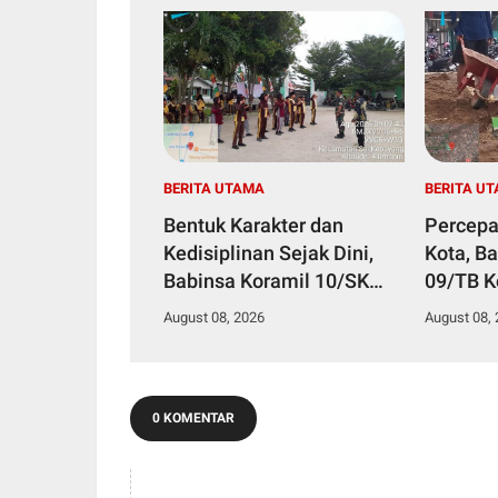
BERITA UTAMA
BERITA U
Bentuk Karakter dan
Percepa
Kedisiplinan Sejak Dini,
Kota, B
Babinsa Koramil 10/SK
09/TB 
Kodim 0208/Asahan Beri
Bersam
August 08, 2026
August 08,
Pelatihan PBB dan Etika
Tanjung
Bagi Siswa MIN 7
Royong
Pertahanan
0 KOMENTAR