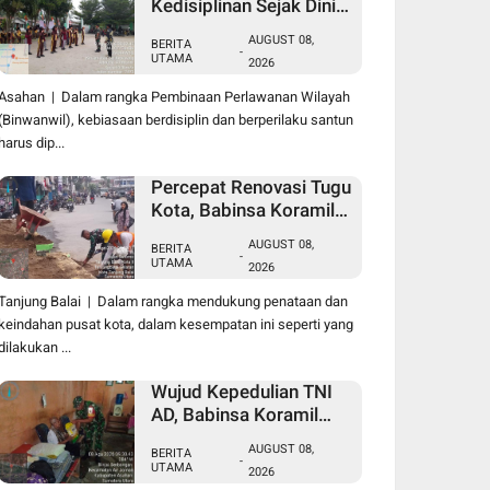
Kedisiplinan Sejak Dini,
Babinsa Koramil 10/SK
AUGUST 08,
BERITA
Kodim 0208/Asahan
-
UTAMA
2026
Beri Pelatihan PBB dan
Etika Bagi Siswa MIN 7
Asahan | Dalam rangka Pembinaan Perlawanan Wilayah
Pertahanan
(Binwanwil), kebiasaan berdisiplin dan berperilaku santun
harus dip...
Percepat Renovasi Tugu
Kota, Babinsa Koramil
09/TB Kodim
AUGUST 08,
BERITA
0208/Asahan Bersama
-
UTAMA
2026
Warga dan DLH
Tanjungbalai Gelar
Tanjung Balai | Dalam rangka mendukung penataan dan
Gotong Royong
keindahan pusat kota, dalam kesempatan ini seperti yang
dilakukan ...
Wujud Kepedulian TNI
AD, Babinsa Koramil
07/AJ Kodim
AUGUST 08,
BERITA
0208/Asahan
-
UTAMA
2026
Anjangsana dan