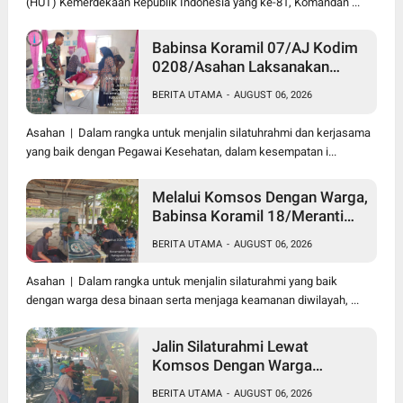
(HUT) Kemerdekaan Republik Indonesia yang ke-81, Komandan ...
Babinsa Koramil 07/AJ Kodim
0208/Asahan Laksanakan
Pendataan Stunting Dengan
BERITA UTAMA
-
AUGUST 06, 2026
Pegawai Kesehatan Di
Puskesmas
Asahan | Dalam rangka untuk menjalin silatuhrahmi dan kerjasama
yang baik dengan Pegawai Kesehatan, dalam kesempatan i...
Melalui Komsos Dengan Warga,
Babinsa Koramil 18/Meranti
Kodim 0208/Asahan Himbau
BERITA UTAMA
-
AUGUST 06, 2026
Jaga ebersihan Dan Kamtibmas
Asahan | Dalam rangka untuk menjalin silaturahmi yang baik
dengan warga desa binaan serta menjaga keamanan diwilayah, ...
Jalin Silaturahmi Lewat
Komsos Dengan Warga
Dilakukan Babinsa Koramil
BERITA UTAMA
-
AUGUST 06, 2026
09/TB Kodim 0208/Asahan