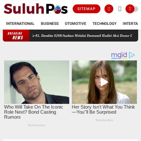
SITEMAP
INTERNATIONAL
BUSINESS
OTOMOTIVE
TECHNOLOGY
INTERTAI
BREAKING
 RI Ke-81, Dandim 0208/Asahan Melalui Danramil Hadiri Aksi Donor Darah di Kantor Kem
NEWS