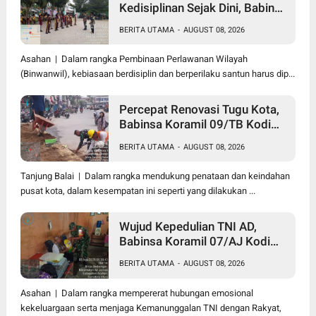
Kedisiplinan Sejak Dini, Babinsa
Koramil 10/SK Kodim
BERITA UTAMA
-
AUGUST 08, 2026
0208/Asahan Beri Pelatihan
PBB dan Etika Bagi Siswa MIN
Asahan | Dalam rangka Pembinaan Perlawanan Wilayah
7 Pertahanan
(Binwanwil), kebiasaan berdisiplin dan berperilaku santun harus dip...
Percepat Renovasi Tugu Kota,
Babinsa Koramil 09/TB Kodim
0208/Asahan Bersama Warga
BERITA UTAMA
-
AUGUST 08, 2026
dan DLH Tanjungbalai Gelar
Gotong Royong
Tanjung Balai | Dalam rangka mendukung penataan dan keindahan
pusat kota, dalam kesempatan ini seperti yang dilakukan ...
Wujud Kepedulian TNI AD,
Babinsa Koramil 07/AJ Kodim
0208/Asahan Anjangsana dan
BERITA UTAMA
-
AUGUST 08, 2026
Serahkan Bantuan Tali Kasih
Kepada Lansia Usia 97 Tahun
Asahan | Dalam rangka mempererat hubungan emosional
kekeluargaan serta menjaga Kemanunggalan TNI dengan Rakyat,