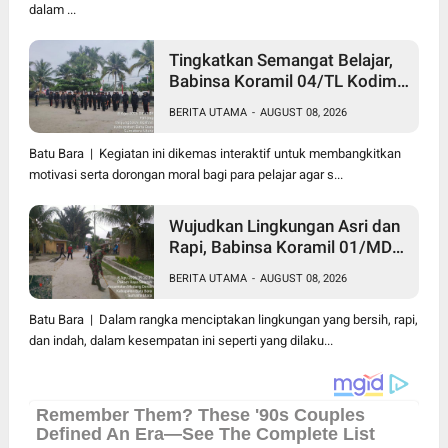
dalam ...
Tingkatkan Semangat Belajar,
Babinsa Koramil 04/TL Kodim
0208/Asahan Beri Pembekalan
BERITA UTAMA
-
AUGUST 08, 2026
Wawasan Kebangsaan bagi
Pelajar SMA & SMK
Batu Bara | Kegiatan ini dikemas interaktif untuk membangkitkan
motivasi serta dorongan moral bagi para pelajar agar s...
Wujudkan Lingkungan Asri dan
Rapi, Babinsa Koramil 01/MD
Kodim 0208/Asahan Ajak
BERITA UTAMA
-
AUGUST 08, 2026
Warga Pakam Raya Selatan
Gotong Royong
Batu Bara | Dalam rangka menciptakan lingkungan yang bersih, rapi,
dan indah, dalam kesempatan ini seperti yang dilaku...