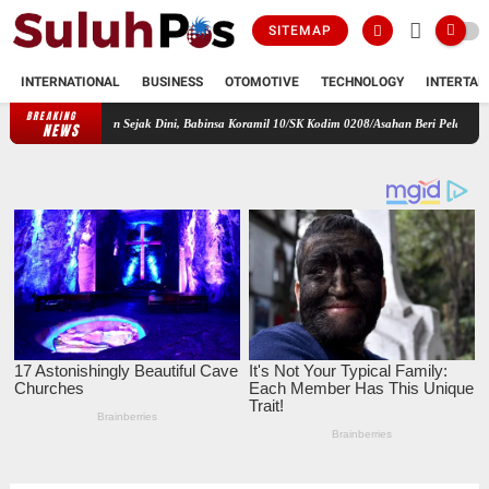
SITEMAP
INTERNATIONAL
BUSINESS
OTOMOTIVE
TECHNOLOGY
INTERTAI
BREAKING
siplinan Sejak Dini, Babinsa Koramil 10/SK Kodim 0208/Asahan Beri Pelatihan PBB dan Etik
NEWS