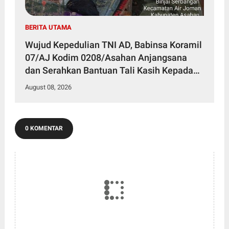
BERITA UTAMA
Wujud Kepedulian TNI AD, Babinsa Koramil
07/AJ Kodim 0208/Asahan Anjangsana
dan Serahkan Bantuan Tali Kasih Kepada
Lansia Usia 97 Tahun
August 08, 2026
0 KOMENTAR