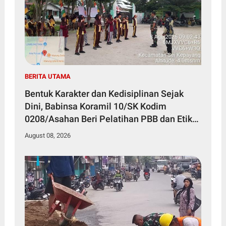
BERITA UTAMA
Bentuk Karakter dan Kedisiplinan Sejak
Dini, Babinsa Koramil 10/SK Kodim
0208/Asahan Beri Pelatihan PBB dan Etika
Bagi Siswa MIN 7 Pertahanan
August 08, 2026