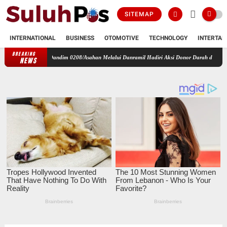
SITEMAP
INTERNATIONAL
BUSINESS
OTOMOTIVE
TECHNOLOGY
INTERTAI
BREAKING
e-81, Dandim 0208/Asahan Melalui Danramil Hadiri Aksi Donor Darah di Kantor Kemenag 
NEWS