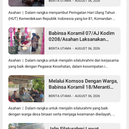
BERITA UTAMA
-
AUGUST 06, 2026
Darah di Kantor Kemenag
Asahan
Asahan | Dalam rangka menyambut Peringatan Hari Ulang Tahun
(HUT) Kemerdekaan Republik Indonesia yang ke-81, Komandan ...
Babinsa Koramil 07/AJ Kodim
0208/Asahan Laksanakan
Pendataan Stunting Dengan
BERITA UTAMA
-
AUGUST 06, 2026
Pegawai Kesehatan Di
Puskesmas
Asahan | Dalam rangka untuk menjalin silatuhrahmi dan kerjasama
yang baik dengan Pegawai Kesehatan, dalam kesempatan i...
Melalui Komsos Dengan Warga,
Babinsa Koramil 18/Meranti
Kodim 0208/Asahan Himbau
BERITA UTAMA
-
AUGUST 06, 2026
Jaga ebersihan Dan Kamtibmas
Asahan | Dalam rangka untuk menjalin silaturahmi yang baik
dengan warga desa binaan serta menjaga keamanan diwilayah, ...
Jalin Silaturahmi Lewat