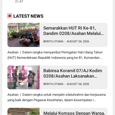
21:47
LATEST NEWS
Semarakkan HUT RI Ke-81,
Dandim 0208/Asahan Melalui
Danramil Hadiri Aksi Donor
BERITA UTAMA
-
AUGUST 06, 2026
Darah di Kantor Kemenag
Asahan
Asahan | Dalam rangka menyambut Peringatan Hari Ulang Tahun
(HUT) Kemerdekaan Republik Indonesia yang ke-81, Komandan ...
Babinsa Koramil 07/AJ Kodim
0208/Asahan Laksanakan
Pendataan Stunting Dengan
BERITA UTAMA
-
AUGUST 06, 2026
Pegawai Kesehatan Di
Puskesmas
Asahan | Dalam rangka untuk menjalin silatuhrahmi dan kerjasama
yang baik dengan Pegawai Kesehatan, dalam kesempatan i...
Melalui Komsos Dengan Warga,