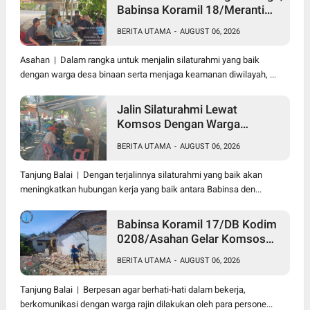
Babinsa Koramil 18/Meranti
Kodim 0208/Asahan Himbau
BERITA UTAMA
-
AUGUST 06, 2026
Jaga ebersihan Dan Kamtibmas
Asahan | Dalam rangka untuk menjalin silaturahmi yang baik
dengan warga desa binaan serta menjaga keamanan diwilayah, ...
Jalin Silaturahmi Lewat
Komsos Dengan Warga
Dilakukan Babinsa Koramil
BERITA UTAMA
-
AUGUST 06, 2026
09/TB Kodim 0208/Asahan
Tanjung Balai | Dengan terjalinnya silaturahmi yang baik akan
meningkatkan hubungan kerja yang baik antara Babinsa den...
Babinsa Koramil 17/DB Kodim
0208/Asahan Gelar Komsos
Bersama Dengan Tukang
BERITA UTAMA
-
AUGUST 06, 2026
Bangunan
Tanjung Balai | Berpesan agar berhati-hati dalam bekerja,
berkomunikasi dengan warga rajin dilakukan oleh para persone...