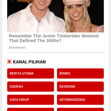
KANAL PILIHAN
BERITA UTAMA
BISNIS
DAERAH
EKONOMI
GAYA HIDUP
INTERNASIONAl