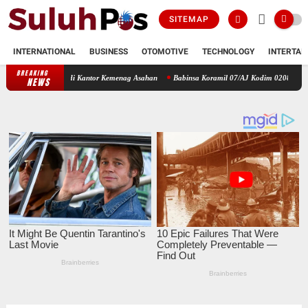
SITEMAP
INTERNATIONAL
BUSINESS
OTOMOTIVE
TECHNOLOGY
INTERTAI
BREAKING
 Darah di Kantor Kemenag Asahan
Babinsa Koramil 07/AJ Kodim 0208/Asahan Laksanaka
NEWS