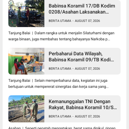
Babinsa Koramil 17/DB Kodim
0208/Asahan Laksanakan
Komsos Bersama Dengan
BERITA UTAMA
-
AUGUST 07, 2026
Abang Becak
Tanjung Balai | Dalam rangka untuk menjalin Silaturhami dengan
warga binaan, juga membahas tentang bahayanya Narkoba p...
Perbaharui Data Wilayah,
Babinsa Koramil 09/TB Kodim
0208/Asahan Gelar Pul Data
BERITA UTAMA
-
AUGUST 07, 2026
Ter Di Kantor Kelurahan
Tanjung Balai | Selain memperbaharui data, kegiatan ini juga
bertujuan untuk mempererat sinergitas dan kerja sama yang...
Kemanunggalan TNI Dengan
Rakyat, Babinsa Koramil 10/SK
Kodim 0208/Asahan Bantu
BERITA UTAMA
-
AUGUST 07, 2026
(Cor) Bangun Rumah Warga
Asahan | Seperti pepatah mengatakan, berat sama dipikul, ringan