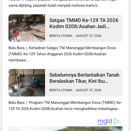
sama dijinjing, pepatah itulah menjadi motivasi kami b...
Satgas TMMD Ke-129 TA 2026
Kodim 0208/Asahan Jadi
Solusi Renovasi Mushollah Al
BERITA UTAMA
-
AUGUST 07, 2026
Maghribi yang Mulai Rapuh
Batu Bara | Kehadiran Satgas TNI Manunggal Membangun Desa
(TMMD) Ke-129 Tahun Anggaran 2026 Kodim 0208/Asahan
membawa ...
Sebelumnya Berlantaikan Tanah
Beralaskan Tikar, Kini Ibu
Paijem Nikmati Lantai Rumah
BERITA UTAMA
-
AUGUST 07, 2026
yang Layak Berkat Satgas
TMMD Ke-129 Kodim
Batu Bara | Program TNI Manunggal Membangun Desa (TMMD) Ke-
0208/Asahan
129 TA 2026 Kodim 0208/Asahan terus menghadirkan kebahagiaa...