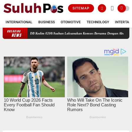
SITEMAP
INTERNATIONAL
BUSINESS
OTOMOTIVE
TECHNOLOGY
INTERTAI
BREAKING
amil 17/DB Kodim 0208/Asahan Laksanakan Komsos Bersama Dengan Abang Becak
Perba
NEWS