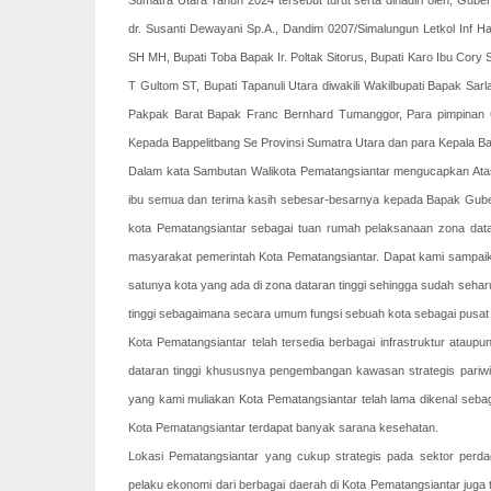
Sumatra Utara Tahun 2024 tersebut turut serta dihadiri oleh, Gub
dr. Susanti Dewayani Sp.A., Dandim 0207/Simalungun Letkol Inf H
SH MH, Bupati Toba Bapak Ir. Poltak Sitorus, Bupati Karo Ibu Cory
T Gultom ST, Bupati Tapanuli Utara diwakili Wakilbupati Bapak S
Pakpak Barat Bapak Franc Bernhard Tumanggor, Para pimpinan O
Kepada Bappelitbang Se Provinsi Sumatra Utara dan para Kepala 
Dalam kata Sambutan Walikota Pematangsiantar mengucapkan Ata
ibu semua dan terima kasih sebesar-besarnya kepada Bapak Gube
kota Pematangsiantar sebagai tuan rumah pelaksanaan zona data
masyarakat pemerintah Kota Pematangsiantar. Dapat kami sampaik
satunya kota yang ada di zona dataran tinggi sehingga sudah seha
tinggi sebagaimana secara umum fungsi sebuah kota sebagai pusat
Kota Pematangsiantar telah tersedia berbagai infrastruktur atau
dataran tinggi khususnya pengembangan kawasan strategis pariwi
yang kami muliakan Kota Pematangsiantar telah lama dikenal sebag
Kota Pematangsiantar terdapat banyak sarana kesehatan.
Lokasi Pematangsiantar yang cukup strategis pada sektor perd
pelaku ekonomi dari berbagai daerah di Kota Pematangsiantar juga