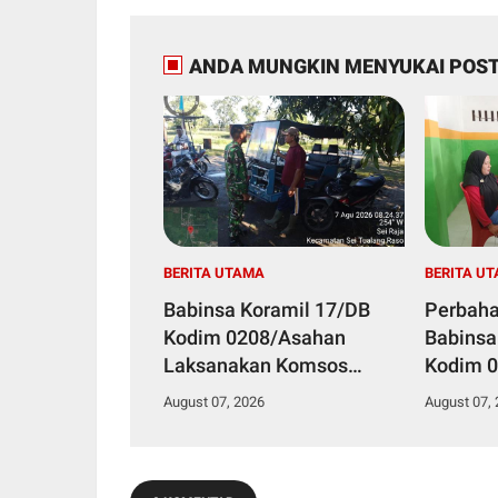
ANDA MUNGKIN MENYUKAI POST
BERITA UTAMA
BERITA U
Babinsa Koramil 17/DB
Perbaha
Kodim 0208/Asahan
Babinsa
Laksanakan Komsos
Kodim 0
Bersama Dengan Abang
Pul Data
August 07, 2026
August 07,
Becak
Kelurah