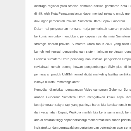
olahraga regional yaitu stadion demikian sekilas gambaran Kota
dimiliki oleh Kota Pematangsiantar dapat menjadi peluang untuk m
dukungan pemerintah Provinsi Sumatera Utara Bapak Gubernur.
Dalam hal penyusunan rencana kerja pemerintah daerah provin
berkomitmen untuk mendukung pencapaian visi dan misi Sumatera 
strategis daerah provinsi Sumatera Utara tahun 2024 yang tela
kumuh terintegrasi pengembangan sistem jaringan perpipaan gun
Provinsi Sumatera Utara pembangunan instalasi pengelolaan lumpu
revitalisasi rumah potong hewan pengembangan SMA plus di k
pemasaran produk UMKM menjadi digital marketing fasilitas sertifik
lainnya di Kota Pematangsiantar.
Kemudian dilanjutkan penayangan Video campuran Gubernur Suma
arahan Gubernur Sumatera Utara mengatakan kalau saya lihat
kesejahteraan rakyat tapi yang pastinya harus kita lakukan untu
dari kecamatan, Bupati, Walikota marilah kita kerja sama untuk be
ada di dataran tinggi dapat bersinergi mencermati kebutuhan prior
insfratruktur dan permasalahan pertanian dan peternakan agar semu