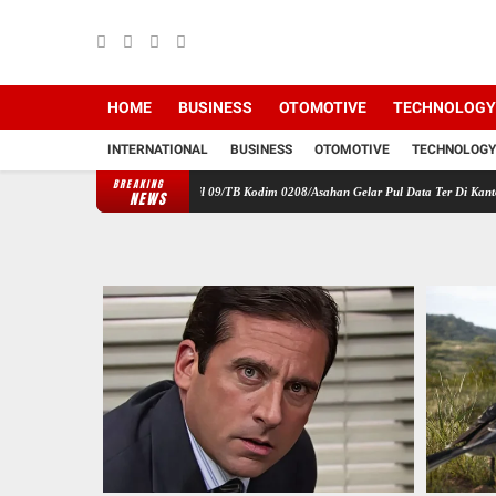
HOME
BUSINESS
OTOMOTIVE
TECHNOLOGY
INTERNATIONAL
BUSINESS
OTOMOTIVE
TECHNOLOGY
BREAKING
ah, Babinsa Koramil 09/TB Kodim 0208/Asahan Gelar Pul Data Ter Di Kantor Kelurahan
K
NEWS