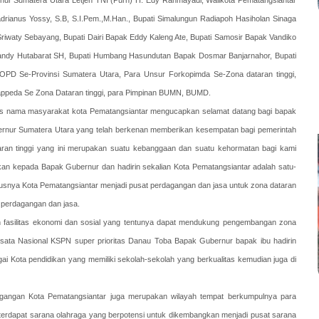
ernur Sumatera Utara Letjen TNI (Purn) H. Edy Rahmayadi, Walikota Pematangsiantar
adrianus Yossy, S.B, S.I.Pem.,M.Han., Bupati Simalungun Radiapoh Hasiholan Sinaga
 Sriwaty Sebayang, Bupati Dairi Bapak Eddy Kaleng Ate, Bupati Samosir Bapak Vandiko
arlandy Hutabarat SH, Bupati Humbang Hasundutan Bapak Dosmar Banjarnahor, Bupati
PD Se-Provinsi Sumatera Utara, Para Unsur Forkopimda Se-Zona dataran tinggi,
Bappeda Se Zona Dataran tinggi, para Pimpinan BUMN, BUMD.
s nama masyarakat kota Pematangsiantar mengucapkan selamat datang bagi bapak
rnur Sumatera Utara yang telah berkenan memberikan kesempatan bagi pemerintah
ran tinggi yang ini merupakan suatu kebanggaan dan suatu kehormatan bagi kami
an kepada Bapak Gubernur dan hadirin sekalian Kota Pematangsiantar adalah satu-
rusnya Kota Pematangsiantar menjadi pusat perdagangan dan jasa untuk zona dataran
 perdagangan dan jasa.
pun fasilitas ekonomi dan sosial yang tentunya dapat mendukung pengembangan zona
sata Nasional KSPN super prioritas Danau Toba Bapak Gubernur bapak ibu hadirin
ai Kota pendidikan yang memiliki sekolah-sekolah yang berkualitas kemudian juga di
agangan Kota Pematangsiantar juga merupakan wilayah tempat berkumpulnya para
 terdapat sarana olahraga yang berpotensi untuk dikembangkan menjadi pusat sarana