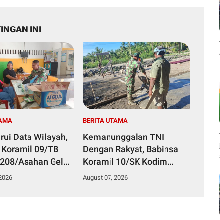
INGAN INI
TAMA
BERITA UTAMA
rui Data Wilayah,
Kemanunggalan TNI
 Koramil 09/TB
Dengan Rakyat, Babinsa
208/Asahan Gelar
Koramil 10/SK Kodim
 Ter Di Kantor
0208/Asahan Bantu (Cor)
 2026
August 07, 2026
an
Bangun Rumah Warga