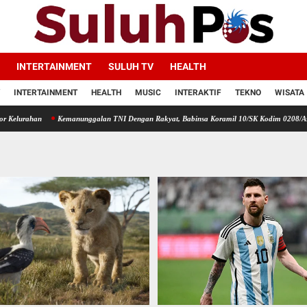
INTERTAINMENT
SULUH TV
HEALTH
INTERTAINMENT
HEALTH
MUSIC
INTERAKTIF
TEKNO
WISATA
emanunggalan TNI Dengan Rakyat, Babinsa Koramil 10/SK Kodim 0208/Asahan Bantu (Cor