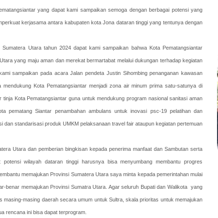
 Pematangsiantar yang dapat kami sampaikan semoga dengan berbagai potensi yang
emperkuat kerjasama antara kabupaten kota Jona dataran tinggi yang tentunya dengan
si Sumatera Utara tahun 2024 dapat kami sampaikan bahwa Kota Pematangsiantar
Utara yang maju aman dan merekat bermartabat melalui dukungan terhadap kegiatan
h kami sampaikan pada acara Jalan pendeta Justin Sihombing penanganan kawasan
a mendukung Kota Pematangsiantar menjadi zona air minum prima satu-satunya di
r tinja Kota Pematangsiantar guna untuk mendukung program nasional sanitasi aman
ota pematang Siantar penambahan ambulans untuk inovasi psc-19 pelatihan dan
asi dan standarisasi produk UMKM pelaksanaan travel fair ataupun kegiatan pertemuan
tera Utara dan pemberian bingkisan kepada penerima manfaat dan Sambutan serta
 potensi wilayah dataran tinggi harusnya bisa menyumbang membantu progres
k membantu memajukan Provinsi Sumatera Utara saya minta kepada pemerintahan mulai
nar-benar memajukan Provinsi Sumatra Utara. Agar seluruh Bupati dan Walikota
yang
itas masing-masing daerah secara umum untuk Sultra, skala prioritas untuk memajukan
a rencana ini bisa dapat terprogram.