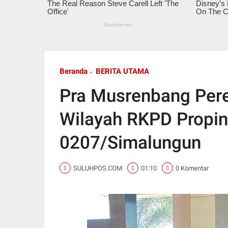
Beranda
BERITA UTAMA
Pra Musrenbang Pe
Wilayah RKPD Propin
0207/Simalungun
SULUHPOS.COM
01:10
0 Komentar