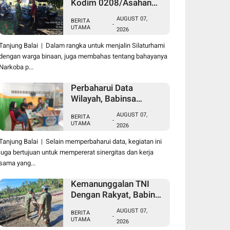
Kodim 0208/Asahan
Laksanakan Komsos
AUGUST 07,
BERITA
Bersama Dengan Abang
-
UTAMA
2026
Becak
Tanjung Balai | Dalam rangka untuk menjalin Silaturhami
dengan warga binaan, juga membahas tentang bahayanya
Narkoba p...
Perbaharui Data
Wilayah, Babinsa
Koramil 09/TB Kodim
AUGUST 07,
BERITA
0208/Asahan Gelar Pul
-
UTAMA
2026
Data Ter Di Kantor
Kelurahan
Tanjung Balai | Selain memperbaharui data, kegiatan ini
juga bertujuan untuk mempererat sinergitas dan kerja
sama yang...
Kemanunggalan TNI
Dengan Rakyat, Babinsa
Koramil 10/SK Kodim
AUGUST 07,
BERITA
0208/Asahan Bantu
-
UTAMA
2026
(Cor) Bangun Rumah