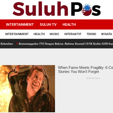
INTERTAINMENT
SULUH TV
HEALTH
INTERTAINMENT
HEALTH
MUSIC
INTERAKTIF
TEKNO
WISATA
Kemanunggalan TNI Dengan Rakyat, Babinsa Koramil 10/SK Kodim 0208/Asahan Bantu (C