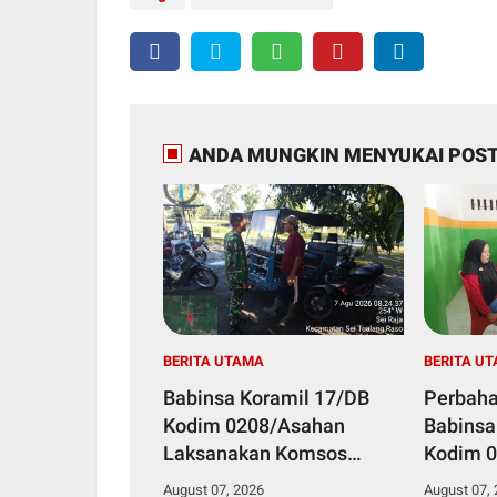
ANDA MUNGKIN MENYUKAI POST
BERITA UTAMA
BERITA U
Babinsa Koramil 17/DB
Perbaha
Kodim 0208/Asahan
Babinsa
Laksanakan Komsos
Kodim 0
Bersama Dengan Abang
Pul Data
August 07, 2026
August 07,