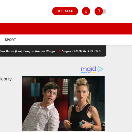
SITEMAP
SPORT
or) Bangun Rumah Warga
Satgas TMMD Ke-129 TA 2026 Kodim 0208/Asahan Jadi Solusi 