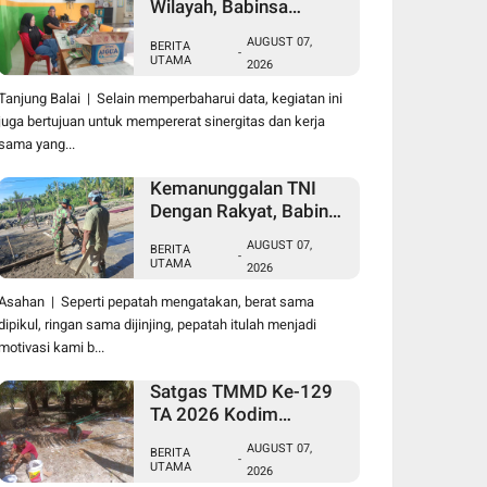
Wilayah, Babinsa
Koramil 09/TB Kodim
AUGUST 07,
BERITA
0208/Asahan Gelar Pul
-
UTAMA
2026
Data Ter Di Kantor
Kelurahan
Tanjung Balai | Selain memperbaharui data, kegiatan ini
juga bertujuan untuk mempererat sinergitas dan kerja
sama yang...
Kemanunggalan TNI
Dengan Rakyat, Babinsa
Koramil 10/SK Kodim
AUGUST 07,
BERITA
0208/Asahan Bantu
-
UTAMA
2026
(Cor) Bangun Rumah
Warga
Asahan | Seperti pepatah mengatakan, berat sama
dipikul, ringan sama dijinjing, pepatah itulah menjadi
motivasi kami b...
Satgas TMMD Ke-129
TA 2026 Kodim
0208/Asahan Jadi
AUGUST 07,
BERITA
Solusi Renovasi
-
UTAMA
2026
Mushollah Al Maghribi