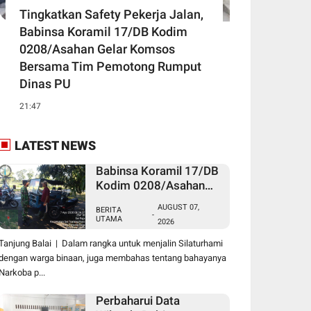
Tingkatkan Safety Pekerja Jalan,
Babinsa Koramil 17/DB Kodim
0208/Asahan Gelar Komsos
Bersama Tim Pemotong Rumput
Dinas PU
21:47
LATEST NEWS
Babinsa Koramil 17/DB
Kodim 0208/Asahan
Laksanakan Komsos
AUGUST 07,
BERITA
Bersama Dengan Abang
-
UTAMA
2026
Becak
Tanjung Balai | Dalam rangka untuk menjalin Silaturhami
dengan warga binaan, juga membahas tentang bahayanya
Narkoba p...
Perbaharui Data