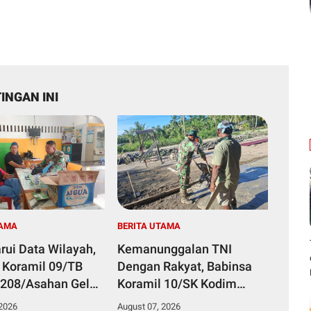
INGAN INI
TAMA
BERITA UTAMA
rui Data Wilayah,
Kemanunggalan TNI
 Koramil 09/TB
Dengan Rakyat, Babinsa
208/Asahan Gelar
Koramil 10/SK Kodim
 Ter Di Kantor
0208/Asahan Bantu (Cor)
 2026
August 07, 2026