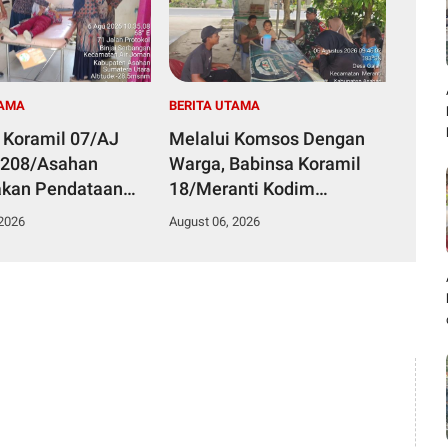
TAMA
BERITA UTAMA
 Koramil 07/AJ
Melalui Komsos Dengan
0208/Asahan
Warga, Babinsa Koramil
akan Pendataan
18/Meranti Kodim
g Dengan Pegawai
0208/Asahan Himbau
 2026
August 06, 2026
an Di Puskesmas
Jaga ebersihan Dan
Kamtibmas