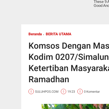
Beranda
BERITA UTAMA
Komsos Dengan Masya
Kodim 0207/Simalu
Ketertiban Masyarak
Ramadhan
SULUHPOS.COM
19:23
0 Komentar