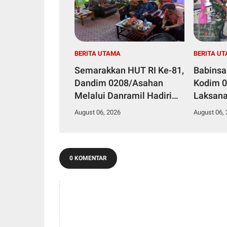
BERITA UTAMA
BERITA U
Semarakkan HUT RI Ke-81,
Babinsa
Dandim 0208/Asahan
Kodim 
Melalui Danramil Hadiri
Laksan
Aksi Donor Darah di Kantor
Stuntin
August 06, 2026
August 06,
Kemenag Asahan
Kesehat
0 KOMENTAR