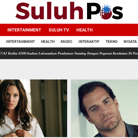
INTERTAINMENT
SULUH TV
HEALTH
INTERTAINMENT
HEALTH
MUSIC
INTERAKTIF
TEKNO
WISATA
208/Asahan Laksanakan Pendataan Stunting Dengan Pegawai Kesehatan Di Puskesmas
Me