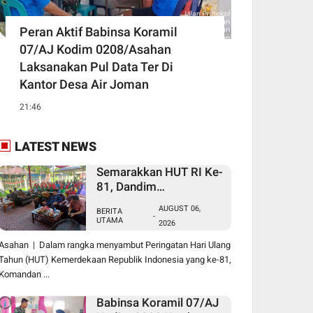
Peran Aktif Babinsa Koramil
07/AJ Kodim 0208/Asahan
Laksanakan Pul Data Ter Di
Kantor Desa Air Joman
21:46
LATEST NEWS
Semarakkan HUT RI Ke-
81, Dandim
0208/Asahan Melalui
AUGUST 06,
BERITA
Danramil Hadiri Aksi
-
UTAMA
2026
Donor Darah di Kantor
Kemenag Asahan
Asahan | Dalam rangka menyambut Peringatan Hari Ulang
Tahun (HUT) Kemerdekaan Republik Indonesia yang ke-81,
Komandan ...
Babinsa Koramil 07/AJ