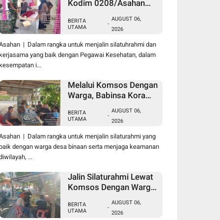
Kodim 0208/Asahan
Laksanakan Pendataan
AUGUST 06,
BERITA
Stunting Dengan
-
UTAMA
2026
Pegawai Kesehatan Di
Puskesmas
Asahan | Dalam rangka untuk menjalin silatuhrahmi dan
kerjasama yang baik dengan Pegawai Kesehatan, dalam
kesempatan i...
Melalui Komsos Dengan
Warga, Babinsa Koramil
18/Meranti Kodim
AUGUST 06,
BERITA
0208/Asahan Himbau
-
UTAMA
2026
Jaga ebersihan Dan
Kamtibmas
Asahan | Dalam rangka untuk menjalin silaturahmi yang
baik dengan warga desa binaan serta menjaga keamanan
diwilayah, ...
Jalin Silaturahmi Lewat
Komsos Dengan Warga
Dilakukan Babinsa
AUGUST 06,
BERITA
Koramil 09/TB Kodim
-
UTAMA
2026
0208/Asahan