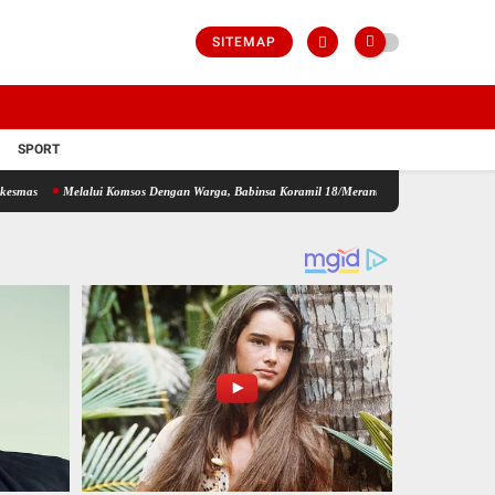
SITEMAP
SPORT
lalui Komsos Dengan Warga, Babinsa Koramil 18/Meranti Kodim 0208/Asahan Himbau Jaga