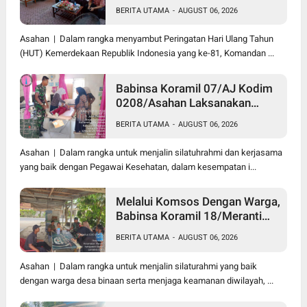
Danramil Hadiri Aksi Donor
BERITA UTAMA
-
AUGUST 06, 2026
Darah di Kantor Kemenag
Asahan
Asahan | Dalam rangka menyambut Peringatan Hari Ulang Tahun
(HUT) Kemerdekaan Republik Indonesia yang ke-81, Komandan ...
Babinsa Koramil 07/AJ Kodim
0208/Asahan Laksanakan
Pendataan Stunting Dengan
BERITA UTAMA
-
AUGUST 06, 2026
Pegawai Kesehatan Di
Puskesmas
Asahan | Dalam rangka untuk menjalin silatuhrahmi dan kerjasama
yang baik dengan Pegawai Kesehatan, dalam kesempatan i...
Melalui Komsos Dengan Warga,
Babinsa Koramil 18/Meranti
Kodim 0208/Asahan Himbau
BERITA UTAMA
-
AUGUST 06, 2026
Jaga ebersihan Dan Kamtibmas
Asahan | Dalam rangka untuk menjalin silaturahmi yang baik
dengan warga desa binaan serta menjaga keamanan diwilayah, ...