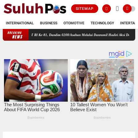
SITEMAP
INTERNATIONAL
BUSINESS
OTOMOTIVE
TECHNOLOGY
INTERTAI
BREAKING
an HUT RI Ke-81, Dandim 0208/Asahan Melalui Danramil Hadiri Aksi Donor Darah di Kant
NEWS