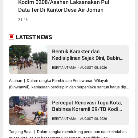
Kodim 0208/Asahan Laksanakan Pul
Data Ter Di Kantor Desa Air Joman
21:46
LATEST NEWS
Bentuk Karakter dan
Kedisiplinan Sejak Dini, Babinsa
Koramil 10/SK Kodim
BERITA UTAMA
-
AUGUST 08, 2026
0208/Asahan Beri Pelatihan
PBB dan Etika Bagi Siswa MIN
Asahan | Dalam rangka Pembinaan Perlawanan Wilayah
7 Pertahanan
(Binwanwil), kebiasaan berdisiplin dan berperilaku santun harus dip...
Percepat Renovasi Tugu Kota,
Babinsa Koramil 09/TB Kodim
0208/Asahan Bersama Warga
BERITA UTAMA
-
AUGUST 08, 2026
dan DLH Tanjungbalai Gelar
Gotong Royong
Tanjung Balai | Dalam rangka mendukung penataan dan keindahan