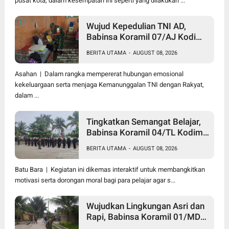
pusat kota, dalam kesempatan ini seperti yang dilakukan ...
Wujud Kepedulian TNI AD,
Babinsa Koramil 07/AJ Kodim
0208/Asahan Anjangsana dan
BERITA UTAMA
-
AUGUST 08, 2026
Serahkan Bantuan Tali Kasih
Kepada Lansia Usia 97 Tahun
Asahan | Dalam rangka mempererat hubungan emosional
kekeluargaan serta menjaga Kemanunggalan TNI dengan Rakyat,
dalam ...
Tingkatkan Semangat Belajar,
Babinsa Koramil 04/TL Kodim
0208/Asahan Beri Pembekalan
BERITA UTAMA
-
AUGUST 08, 2026
Wawasan Kebangsaan bagi
Pelajar SMA & SMK
Batu Bara | Kegiatan ini dikemas interaktif untuk membangkitkan
motivasi serta dorongan moral bagi para pelajar agar s...
Wujudkan Lingkungan Asri dan
Rapi, Babinsa Koramil 01/MD
Kodim 0208/Asahan Ajak