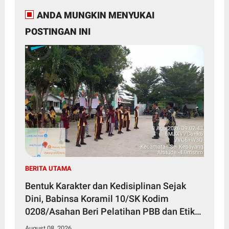
ANDA MUNGKIN MENYUKAI
POSTINGAN INI
BERITA UTAMA
Bentuk Karakter dan Kedisiplinan Sejak
Dini, Babinsa Koramil 10/SK Kodim
0208/Asahan Beri Pelatihan PBB dan Etika
Bagi Siswa MIN 7 Pertahanan
August 08, 2026