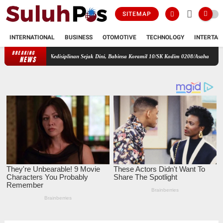
SITEMAP
INTERNATIONAL
BUSINESS
OTOMOTIVE
TECHNOLOGY
INTERTAI
BREAKING
 dan Kedisiplinan Sejak Dini, Babinsa Koramil 10/SK Kodim 0208/Asahan Beri Pelatihan PBB 
NEWS