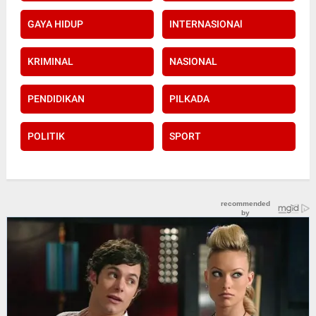
GAYA HIDUP
INTERNASIONAl
KRIMINAL
NASIONAL
PENDIDIKAN
PILKADA
POLITIK
SPORT