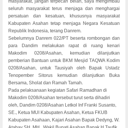
masyarakat, jangan terpecah belah, saya mengimbau
seluruh masyarakat terus menjaga dan menghargai
persatuan dan kesatuan, khususnya masyarakat
Kabupaten Asahan tetap menjaga Negara Kesatuan
Republik Indonesia, terang Danrem.
Sebelumnya Danrem 022/PT beserta rombongan dan
para Dandim melakukan rapat di ruang kenari
Makodim 0208/Asahan, kemudian dilanjutkan
pemberian Bantuan untuk BKM Mesjid TAQWA Kodim
0208/Asahan, untuk Tausiyah oleh Bapak Ustadz
Tenopember Sitorus kemudian dilanjutkan Buka
Bersama, Sholat dan Ramah Tamah.
Pada pelaksanaan kegiatan Safari Ramadhan di
Makodim 0208/Asahan tersebut turut serta dihadiri
oleh, Dandim 0208/Asahan Letkol Inf Franki Susanto,
SE., Ketua MUI Kabupaten Asahan, Ketua FKUB
Kabupaten Asahaan, Kajari Asahan Bapak Dedyng, W.
Atabay SH. MH., Wakil Bupati Asahan Bapak H.Taufik