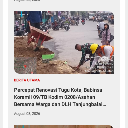
BERITA UTAMA
Percepat Renovasi Tugu Kota, Babinsa
Koramil 09/TB Kodim 0208/Asahan
Bersama Warga dan DLH Tanjungbalai
Gelar Gotong Royong
August 08, 2026