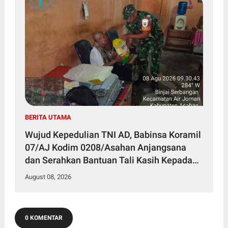
BERITA UTAMA
Wujud Kepedulian TNI AD, Babinsa Koramil
07/AJ Kodim 0208/Asahan Anjangsana
dan Serahkan Bantuan Tali Kasih Kepada
Lansia Usia 97 Tahun
August 08, 2026
0 KOMENTAR