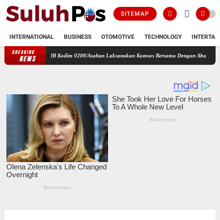
SITEMAP
INTERNATIONAL
BUSINESS
OTOMOTIVE
TECHNOLOGY
INTERTAI
BREAKING
mil 17/DB Kodim 0208/Asahan Laksanakan Komsos Bersama Dengan Abang Becak
Perba
NEWS