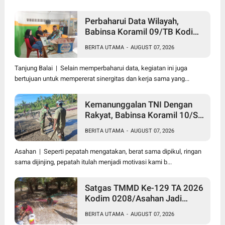
Perbaharui Data Wilayah,
Babinsa Koramil 09/TB Kodim
0208/Asahan Gelar Pul Data
BERITA UTAMA
-
AUGUST 07, 2026
Ter Di Kantor Kelurahan
Tanjung Balai | Selain memperbaharui data, kegiatan ini juga
bertujuan untuk mempererat sinergitas dan kerja sama yang...
Kemanunggalan TNI Dengan
Rakyat, Babinsa Koramil 10/SK
Kodim 0208/Asahan Bantu
BERITA UTAMA
-
AUGUST 07, 2026
(Cor) Bangun Rumah Warga
Asahan | Seperti pepatah mengatakan, berat sama dipikul, ringan
sama dijinjing, pepatah itulah menjadi motivasi kami b...
Satgas TMMD Ke-129 TA 2026
Kodim 0208/Asahan Jadi
Solusi Renovasi Mushollah Al
BERITA UTAMA
-
AUGUST 07, 2026
Maghribi yang Mulai Rapuh